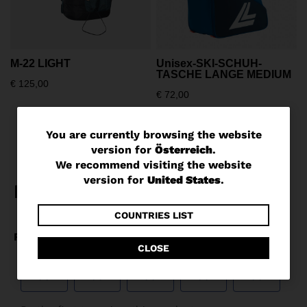
M-22 LIGHT
Unisex-SKI-SCHUH-
TASCHE LANGE MEDIUM
€ 125,00
€ 72,00
You
You are currently browsing the website
version for
Österreich
.
are
We recommend visiting the website
currently
version for
United States
.
browsing
the
COUNTRIES LIST
website
CLOSE
version
for
Österreich
.