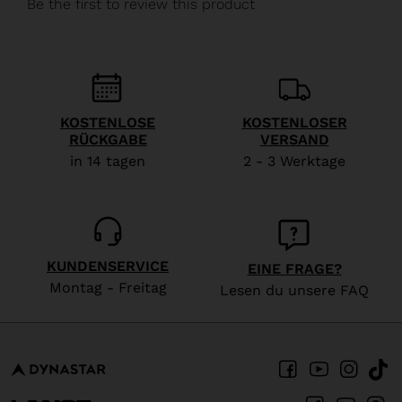
We
recommend
visiting
the
website
KOSTENLOSE
KOSTENLOSER
RÜCKGABE
VERSAND
version
in 14 tagen
2 - 3 Werktage
for
United
States
.
KUNDENSERVICE
EINE FRAGE?
Montag - Freitag
Lesen du unsere FAQ