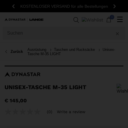
KOSTENLOSER VERSAND für alle Bestellungen
Zurück
Weite
0
☰
Ausrüstung
Taschen und Rucksäcke
Unisex-
Zurück
Tasche M-35 LIGHT
UNISEX-TASCHE M-35 LIGHT
Um ein Produkt zur Wunschliste hinzuzufügen, wählen Sie bitte eine
€ 145,00
Größe aus
(0)
Write a review
No
rating
value
Same