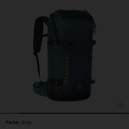
page
link.
Farbe:
Grey