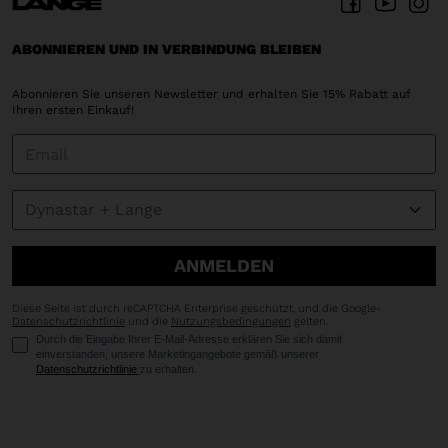
ABONNIEREN UND IN VERBINDUNG BLEIBEN
Abonnieren Sie unseren Newsletter und erhalten Sie 15% Rabatt auf
Ihren ersten Einkauf!
ANMELDEN
Diese Seite ist durch reCAPTCHA Enterprise geschützt, und die Google-
Datenschutzrichtlinie
und die
Nutzungsbedingungen
gelten.
Durch die Eingabe Ihrer E-Mail-Adresse erklären Sie sich damit
einverstanden, unsere Marketingangebote gemäß unserer
Datenschutzrichtlinie
zu erhalten.