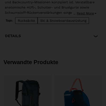
und Backcountry-Missionen konzipiert ist. Verstellbare
anatomische Hüft-, Schulter- und Brustgurte sowie
Schaumstoff-Rückenverstärkungen sorgen für eine
Read More
...
bequeme und gute Lastverteilung. Der Rückenzugang
Rucksäcke
Ski & Snowboardausrüstung
Tags:
mit Reißverschluss ermöglicht einen einfachen Zugriff
auf die verstaute Ausrüstung, und eine spezielle
Tasche auf der Vorderseite ermöglicht im Notfall einen
DETAILS
schnellen Zugriff auf die Sicherheitsausrüstung im
Backcountry-Bereich. Seitliche Gurte für einfaches
Tragen der Skier.
Verwandte Produkte
€