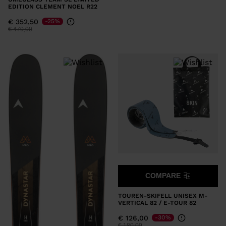
EDITION CLEMENT NOEL R22
€ 352,50
-25%
Preis reduziert von
auf
€ 470,00
COMPARE
TOUREN-SKIFELL UNISEX M-
VERTICAL 82 / E-TOUR 82
€ 126,00
-30%
Preis reduziert von
auf
€ 180,00