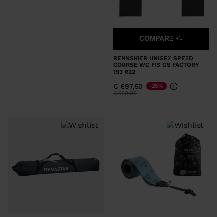
COMPARE
RENNSKIER UNISEX SPEED
COURSE WC FIS GS FACTORY
193 R22
€ 697,50
-25%
Preis reduziert von
auf
€ 930,00