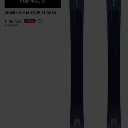
COMPARE
UNISEX-SKI M-TOUR 85 OPEN
€ 367,50
-25%
Preis reduziert von
auf
€ 490,00