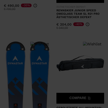
€ 490,00
-30%
ÄSTHETISCHER DEFEKT
Preis reduziert von
auf
€ 700,00
RENNSKIER JUNIOR SPEED
OMEGLASS TEAM SL R21 PRO
ÄSTHETISCHER DEFEKT
€ 204,00
-40%
Preis reduziert von
auf
€ 340,00
COMPARE
GEPOLSTERTE ALL-MOUNTAIN-