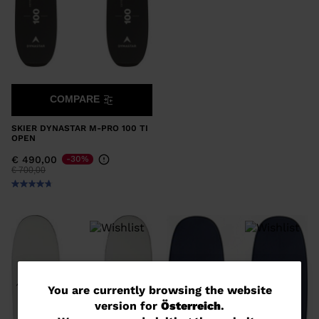
COMPARE
SKIER DYNASTAR M-PRO 100 TI
OPEN
€ 490,00
-30%
Preis reduziert von
auf
€ 700,00
You
You are currently browsing the website
version for
Österreich
.
are