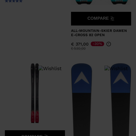
COMPARE
ALL-MOUNTAIN-SKIER DAMEN
E-CROSS 82 OPEN
€ 371,00
-30%
Preis reduziert von
auf
€ 530,00