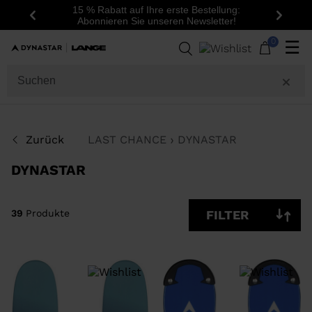
15 % Rabatt auf Ihre erste Bestellung:
Zurück
Weite
Abonnieren Sie unseren Newsletter!
39
Produkte
0
☰
GESCHLECHT
KATEGORIE
Zurück
LAST CHANCE
DYNASTAR
GRÖSSE
DYNASTAR
PREIS
39
Produkte
FILTER
FARBE
NUR
VERFÜGBARE
OFF
ARTIKEL
ANZEIGEN