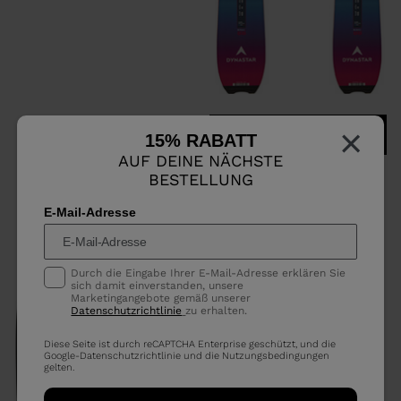
×
COMPARE
15% RABATT
AUF DEINE NÄCHSTE
ALL-MOUNTAIN-SKIER DAMEN
BESTELLUNG
E-CROSS 88 OPEN
€ 472,50
-25%
E-Mail-Adresse
Preis reduziert von
auf
€ 630,00
Durch die Eingabe Ihrer E-Mail-Adresse erklären Sie
sich damit einverstanden, unsere
Marketingangebote gemäß unserer
Datenschutzrichtlinie
zu erhalten.
Diese Seite ist durch reCAPTCHA Enterprise geschützt, und die
Google-
Datenschutzrichtlinie
und die
Nutzungsbedingungen
gelten.