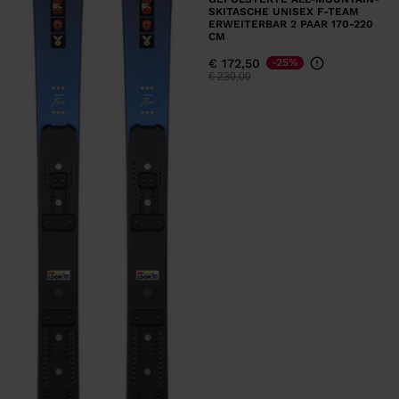
SKITASCHE UNISEX F-TEAM
ERWEITERBAR 2 PAAR 170-220
CM
€ 172,50
-25%
Preis reduziert von
auf
€ 230,00