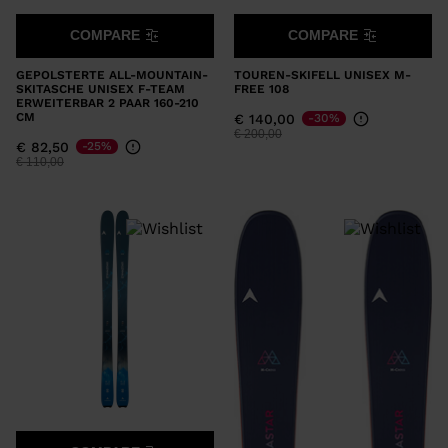
COMPARE
COMPARE
GEPOLSTERTE ALL-MOUNTAIN-
TOUREN-SKIFELL UNISEX M-
SKITASCHE UNISEX F-TEAM
FREE 108
ERWEITERBAR 2 PAAR 160-210
CM
€ 140,00
-30%
Preis reduziert von
auf
€ 200,00
€ 82,50
-25%
Preis reduziert von
auf
€ 110,00