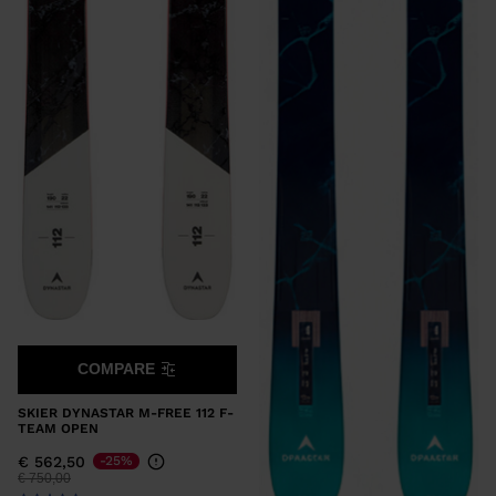
States
.
COMPARE
SKIER DYNASTAR M-FREE 112 F-
TEAM OPEN
€ 562,50
-25%
Preis reduziert von
auf
€ 750,00