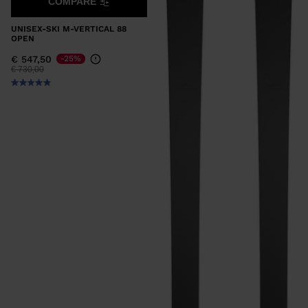
COMPARE
UNISEX-SKI M-VERTICAL 88
OPEN
€ 547,50
-25%
Preis reduziert von
auf
€ 730,00