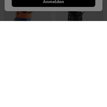
Anmelden
COMPARE
COMPARE
KINDER-SKISCHUHE RS 100 SC
XT3 FRE 85 MV W GW
MV
€ 500,00
€ 365,00
Finden Sie das perfekte Gleichgewicht
zwischen Komfort und Leistung mit der
speziell für Damen entwickelten