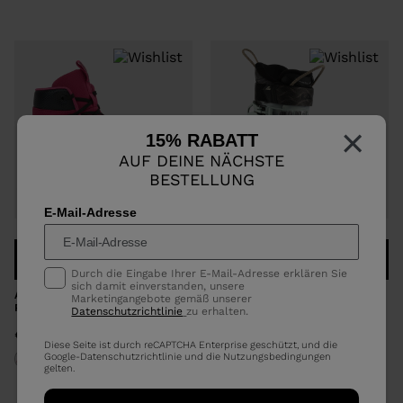
×
15% RABATT
AUF DEINE NÄCHSTE
BESTELLUNG
E-Mail-Adresse
COMPARE
COMPARE
Durch die Eingabe Ihrer E-Mail-Adresse erklären Sie
sich damit einverstanden, unsere
APRÈS-SKISTIEFEL UNISEX
XT3 FREE 115 LV W GW
Marketingangebote gemäß unserer
PODIUM RETRO
Datenschutzrichtlinie
zu erhalten.
€ 660,00
€ 110,00
Diese Seite ist durch reCAPTCHA Enterprise geschützt, und die
Google-
Datenschutzrichtlinie
und die
Nutzungsbedingungen
gelten.