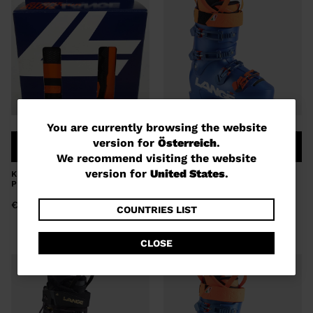
You
You are currently browsing the website
version for
Österreich
.
COMPARE
COMPARE
are
We recommend visiting the website
currently
version for
United States
.
KIT GRIP WALK SOLES XTFREE +
SKISCHUHE LANGE RS 120 MV
PIN IN
browsing
€ 570,00
€ 50,00
the
COUNTRIES LIST
website
CLOSE
version
for
Österreich
.