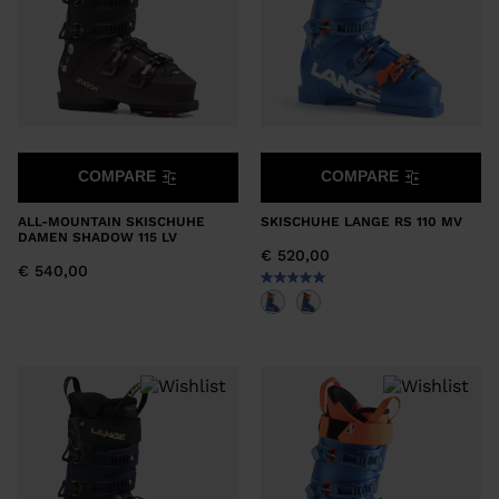
We
recommend
visiting
the
website
version
COMPARE
COMPARE
for
ALL-MOUNTAIN SKISCHUHE
SKISCHUHE LANGE RS 110 MV
United
DAMEN SHADOW 115 LV
€ 520,00
States
.
€ 540,00