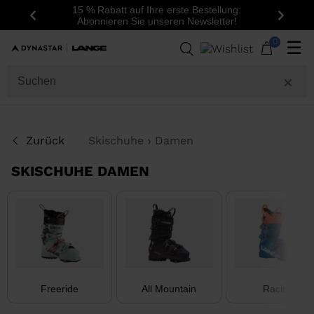
15 % Rabatt auf Ihre erste Bestellung:
Zurück
Weite
Abonnieren Sie unseren Newsletter!
32
Produkte
0
☰
GESCHLECHT
KATEGORIE
Zurück
Skischuhe
Damen
GRÖSSE
SKISCHUHE DAMEN
PREIS
FARBE
NUR
VERFÜGBARE
OFF
ARTIKEL
Freeride
All Mountain
Racing
ANZEIGEN