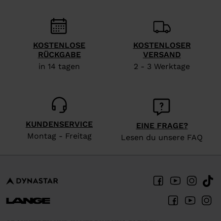
We
recommend
visiting
KOSTENLOSE
KOSTENLOSER
the
RÜCKGABE
VERSAND
website
in 14 tagen
2 - 3 Werktage
version
for
United
States
.
KUNDENSERVICE
EINE FRAGE?
Montag - Freitag
Lesen du unsere FAQ