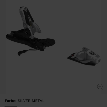
page
link.
Farbe:
SILVER METAL