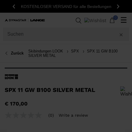
KOSTENLOSER VERSAND für alle Bestellungen
Zurück
Weite
0
☰
Skibindungen LOOK
SPX
SPX 11 GW B100
Zurück
SILVER METAL
SPX 11 GW B100 SILVER METAL
Um ein Produkt zur Wunschliste hinzuzufügen, wählen Sie bitte eine
€ 170,00
Größe aus
(0)
Write a review
No
rating
value
Same