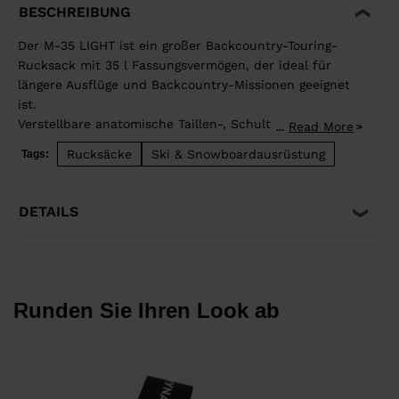
BESCHREIBUNG
Der M-35 LIGHT ist ein großer Backcountry-Touring-
Rucksack mit 35 l Fassungsvermögen, der ideal für
längere Ausflüge und Backcountry-Missionen geeignet
ist.
Verstellbare anatomische Taillen-, Schulter- und
Read More
...
Brustgurte sowie Rückenverstärkungen aus
Rucksäcke
Ski & Snowboardausrüstung
Tags:
Schaumstoff sorgen für eine komfortable, gute
Lastverteilung. Der Reißverschluss hinten ermöglicht
einen einfachen Zugriff auf die verstaute Ausrüstung
DETAILS
und die spezielle Tasche auf der Vorderseite
ermöglicht einen schnellen Zugriff auf die
Sicherheitsausrüstung im Notfall. Seitliche Gurte für
einfaches Transportieren der Skier. Hochwertige
Gewebe schaffen eine leichten, strapazierfähigen
Runden Sie Ihren Look ab
Rucksack.