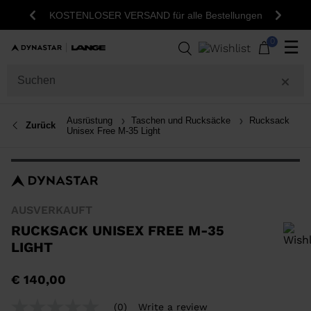
KOSTENLOSER VERSAND für alle Bestellungen
Zurück
Weite
0
☰
Ausrüstung
Taschen und Rucksäcke
Rucksack
Zurück
Unisex Free M-35 Light
AUSVERKAUFT
RUCKSACK UNISEX FREE M-35
LIGHT
Um ein Produkt zur Wunschliste hinzuzufügen, wählen Sie bitte eine
€ 140,00
Größe aus
(0)
Write a review