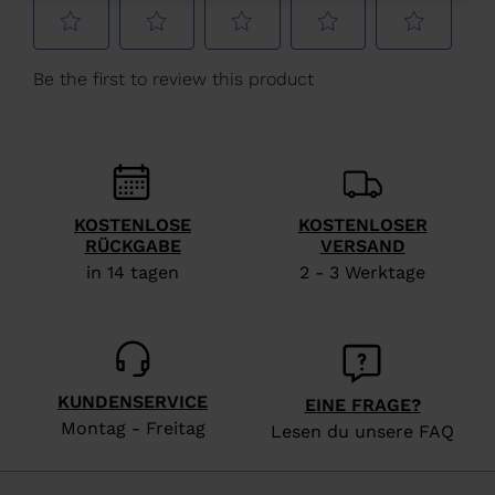
Österreich
.
We
recommend
visiting
the
website
version
KOSTENLOSE
KOSTENLOSER
RÜCKGABE
VERSAND
for
in 14 tagen
2 - 3 Werktage
United
States
.
KUNDENSERVICE
EINE FRAGE?
Montag - Freitag
Lesen du unsere FAQ