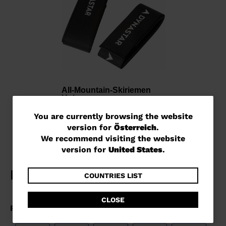
All-Mountain-Skiriemen
Unisex
€ 18,00
You
You are currently browsing the website
version for
Österreich
.
are
We recommend visiting the website
currently
version for
United States
.
browsing
the
COUNTRIES LIST
website
CLOSE
version
for