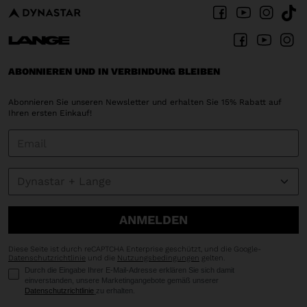
ABONNIEREN UND IN VERBINDUNG BLEIBEN
Abonnieren Sie unseren Newsletter und erhalten Sie 15% Rabatt auf
Ihren ersten Einkauf!
ANMELDEN
Diese Seite ist durch reCAPTCHA Enterprise geschützt, und die Google-
Datenschutzrichtlinie
und die
Nutzungsbedingungen
gelten.
Durch die Eingabe Ihrer E-Mail-Adresse erklären Sie sich damit
einverstanden, unsere Marketingangebote gemäß unserer
Datenschutzrichtlinie
zu erhalten.