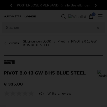
KOSTENLOSER VERSAND für alle Bestellungen
Zurück
Weite
0
☰
Skibindungen LOOK
Pivot
PIVOT 2.0 13 GW
Zurück
B115 BLUE STEEL
PIVOT 2.0 13 GW B115 BLUE STEEL
Um ein Produkt zur Wunschliste hinzuzufügen, wählen Sie bitte eine
€ 335,00
Größe aus
(0)
Write a review
No
rating
value
Same