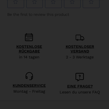
Österreich
.
We
recommend
visiting
the
website
KOSTENLOSE
KOSTENLOSER
version
RÜCKGABE
VERSAND
for
in 14 tagen
2 - 3 Werktage
United
States
.
KUNDENSERVICE
EINE FRAGE?
Montag - Freitag
Lesen du unsere FAQ