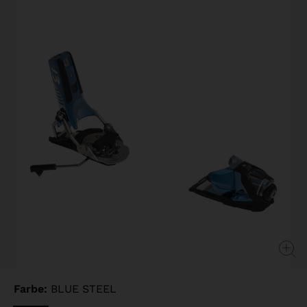
page
link.
Farbe:
BLUE STEEL