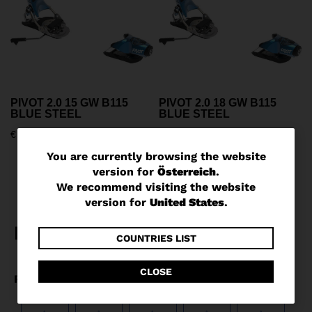
PIVOT 2.0 15 GW B115
PIVOT 2.0 18 GW B115
BLUE STEEL
BLUE STEEL
€ 395,00
€ 400,00
You
You are currently browsing the website
version for
Österreich
.
are
We recommend visiting the website
currently
version for
United States
.
browsing
the
COUNTRIES LIST
website
CLOSE
version
for