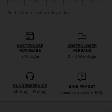
Österreich
.
We
recommend
visiting
the
website
KOSTENLOSE
KOSTENLOSER
version
RÜCKGABE
VERSAND
in 14 tagen
2 - 3 Werktage
for
United
States
.
KUNDENSERVICE
EINE FRAGE?
Montag - Freitag
Lesen du unsere FAQ