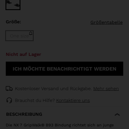
Größe:
Größentabelle
One size
Größe
Nicht auf Lager
One
size
ICH MÖCHTE BENACHRICHTIGT WERDEN
(Nicht
auf
Lager)
selected
Kostenloser Versand und Rückgabe.
Mehr sehen
Brauchst du Hilfe?
Kontaktiere uns
BESCHREIBUNG
Die NX 7 GripWalk® B93 Bindung richtet sich an junge