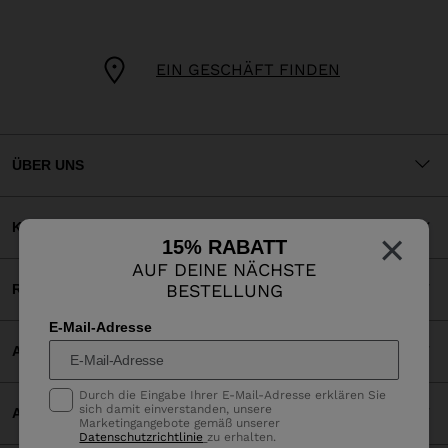
EIN GESCHÄFT FINDEN
ÜBER UNS
KUNDENSERVICE
×
15% RABATT
AUF DEINE NÄCHSTE
BESTELLUNG
RECHTLICHES
E-Mail-Adresse
AKZEPTIERTE ZAHLUNGEN
Durch die Eingabe Ihrer E-Mail-Adresse erklären Sie
sich damit einverstanden, unsere
APP
Marketingangebote gemäß unserer
Datenschutzrichtlinie
zu erhalten.