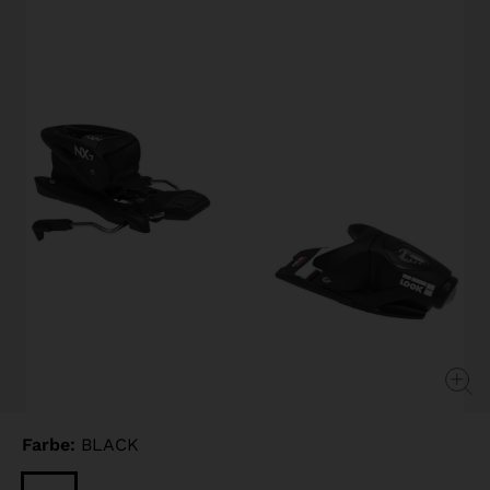
link.
Farbe:
BLACK