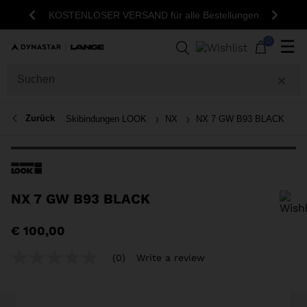
KOSTENLOSER VERSAND für alle Bestellungen
Zurück
Weite
0
☰
Zurück
Skibindungen LOOK
NX
NX 7 GW B93 BLACK
NX 7 GW B93 BLACK
Um ein Produkt zur Wunschliste hinzuzufügen, wählen Sie bitte eine
€ 100,00
Größe aus
(0)
Write a review
No
rating
value
Same
page