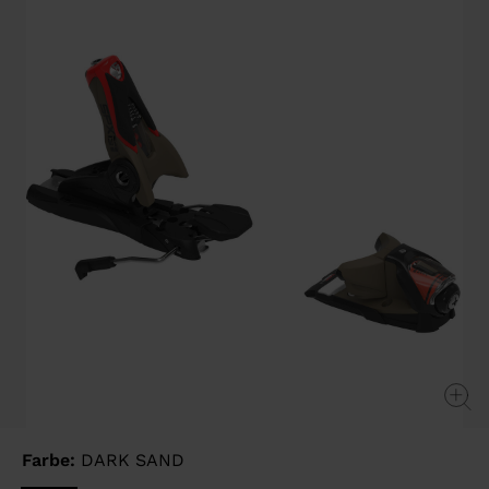
page
link.
Farbe:
DARK SAND