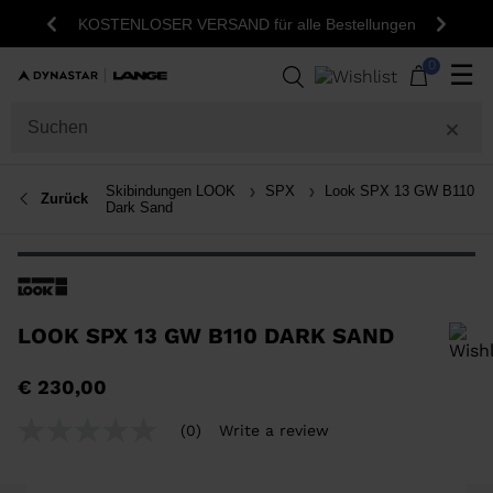
KOSTENLOSER VERSAND für alle Bestellungen
Zurück
Weite
0
☰
Skibindungen LOOK
SPX
Look SPX 13 GW B110
Zurück
Dark Sand
LOOK SPX 13 GW B110 DARK SAND
Um ein Produkt zur Wunschliste hinzuzufügen, wählen Sie bitte eine
€ 230,00
Größe aus
(0)
Write a review
No
rating
value
Same