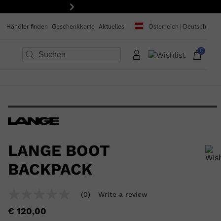
te Bestellung: Abonnieren Sie unseren Newsletter!
Weiter
Händler finden
Geschenkkarte
Aktuelles
Österreich | Deutsch
0
×
×
×
×
×
×
LANGE BOOT
BACKPACK
Um ein Produkt zur Wunschliste hinzuzufügen, wählen Sie bitte eine
(0)
Write a review
No
Größe aus
rating
€ 120,00
value