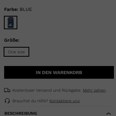
Same
page
link.
Farbe:
BLUE
ELLE
TOURING
DECKEN
Größe:
NCEPT
One size
Größe
One
IN DEN WARENKORB
size
selected
Kostenloser Versand und Rückgabe.
Mehr sehen
Brauchst du Hilfe?
Kontaktiere uns
BESCHREIBUNG