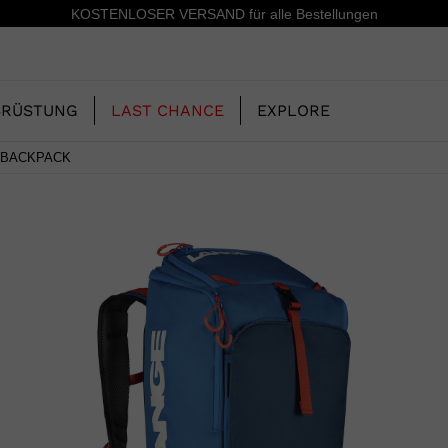
en
15 % Rabatt auf Ihre ers
SRÜSTUNG
LAST CHANCE
EXPLORE
 BACKPACK
UNSERE
KINDER
KINDER
GESCHICHTE
ERIDE
SKISCHUHE-FREERIDE
SKIS-ALL MOUNTAIN
CONCEPT
 MOUNTAIN UND
SKISCHUHE-RACING
RACING
RS
SHADOW
ING
LX