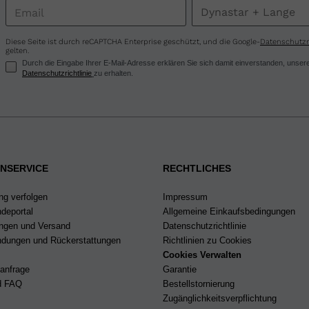
United
States
.
Diese Seite ist durch reCAPTCHA Enterprise geschützt, und die Google-
Datenschutzri
gelten.
Durch die Eingabe Ihrer E-Mail-Adresse erklären Sie sich damit einverstanden, uns
Datenschutzrichtlinie
zu erhalten.
NSERVICE
RECHTLICHES
ng verfolgen
Impressum
deportal
Allgemeine Einkaufsbedingungen
ungen und Versand
Datenschutzrichtlinie
dungen und Rückerstattungen
Richtlinien zu Cookies
Cookies Verwalten
eanfrage
Garantie
nd FAQ
Bestellstornierung
Zugänglichkeitsverpflichtung