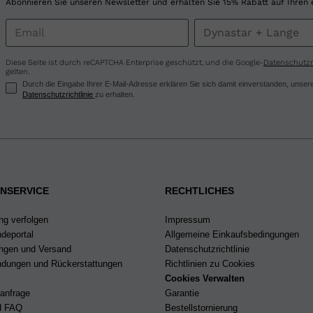
for
Abonnieren Sie unseren Newsletter und erhalten Sie 15% Rabatt auf Ihren 
United
States
.
Diese Seite ist durch reCAPTCHA Enterprise geschützt, und die Google-
Datenschutzri
gelten.
Durch die Eingabe Ihrer E-Mail-Adresse erklären Sie sich damit einverstanden, uns
Datenschutzrichtlinie
zu erhalten.
NSERVICE
RECHTLICHES
ng verfolgen
Impressum
deportal
Allgemeine Einkaufsbedingungen
ungen und Versand
Datenschutzrichtlinie
dungen und Rückerstattungen
Richtlinien zu Cookies
Cookies Verwalten
eanfrage
Garantie
nd FAQ
Bestellstornierung