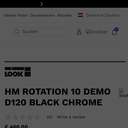
15 % Rabatt auf Ihre erste Bestellung: Abonnieren Sie unsere
Weiter
Händler finden
Geschenkkarte
Aktuelles
Österreich | Deutsch
0
×
×
×
×
×
×
HM ROTATION 10 DEMO
D120 BLACK CHROME
Um ein Produkt zur Wunschliste hinzuzufügen, wählen Sie bitte eine
(0)
Write a review
No
Größe aus
rating
€ 460,00