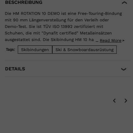
BESCHREIBUNG
Die HM ROTATION 10 DEMO ist eine Free-Touring-Bindung
mit 90 mm Längenverstellung für den Verleih oder
Demo-Test. Sie ist TÜV ISO 13992 zertifiziert mit
Schuhen, die mit "Dynafit certified" Metalleinsätzen
ausgestattet sind. Die Skibindung HM 10 hat einen
Read More
...
Auslösebereich von ISO 4-10. Durch die erhöhte
Skibindungen
Ski & Snowboardausrüstung
Tags:
Elastizität kann ein ungewolltes Auslösen vermieden
werden.
DETAILS