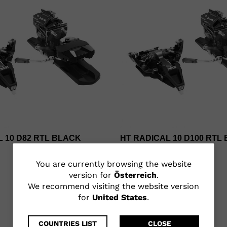
L 10 D82 RTL BLACK
HT RADICAL 10 D100 RTL
€ 445,00
You
You are currently browsing the website
version for
Österreich
.
are
We recommend visiting the website version
for
United States
.
currently
browsing
COUNTRIES LIST
CLOSE