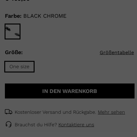
value
Same
page
link.
Farbe:
BLACK CHROME
ELLE
TOURING
DECKEN
NCEPT
Größe:
Größentabelle
One size
Größe
One
IN DEN WARENKORB
size
selected
Kostenloser Versand und Rückgabe.
Mehr sehen
Brauchst du Hilfe?
Kontaktiere uns