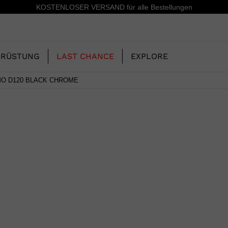
 VERSAND für alle Bestellungen
SRÜSTUNG
LAST CHANCE
EXPLORE
MO D120 BLACK CHROME
UNSERE
KINDER
KINDER
GESCHICHTE
ERIDE
SKISCHUHE-FREERIDE
SKIS-ALL MOUNTAIN
CONCEPT
 MOUNTAIN UND
SKISCHUHE-RACING
RACING
RS
SHADOW
ING
LX