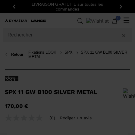
LIVRAISON GRATUITE sur toutes les
Précédent
Suiva
commandes
0
☰
Fixations LOOK
SPX
SPX 11 GW B100 SILVER
Retour
METAL
SPX 11 GW B100 SILVER METAL
Pour ajouter un produit à la liste de souhaits, veuillez sélectionner une
170,00 €
taille
(0)
Rédiger un avis
Aucune
valeur
de
notation