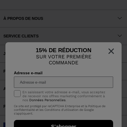
À PROPOS DE NOUS
SERVICE CLIENTS
×
15% DE RÉDUCTION
JURIDIQUE
SUR VOTRE PREMIÈRE
COMMANDE
PAIEMENTS ACCEPTÉS
Adresse e-mail
APPLI
En saisissant votre adresse e-mail, vous acceptez
de recevoir nos offres marketing conformément à
nos
Données Personnelles
.
PARTENAIRES
Ce site est protégé par reCAPTCHA Enterprise et la
Politique de
confidentialité
et les
Conditions d'utilisation
de Google
s'appliquent.
France | français
S'abonner