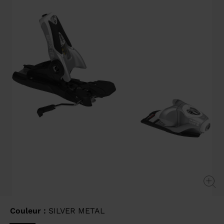
Lien
sur
la
même
page.
Couleur :
SILVER METAL