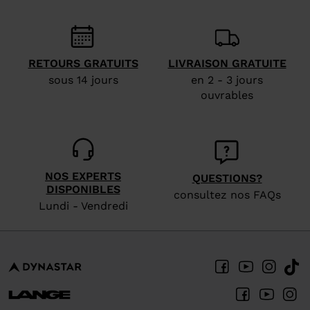
We
recommend
visiting
the
RETOURS GRATUITS
LIVRAISON GRATUITE
sous 14 jours
en 2 - 3 jours
website
ouvrables
version
for
United
States
.
NOS EXPERTS
QUESTIONS?
DISPONIBLES
consultez nos FAQs
Lundi - Vendredi