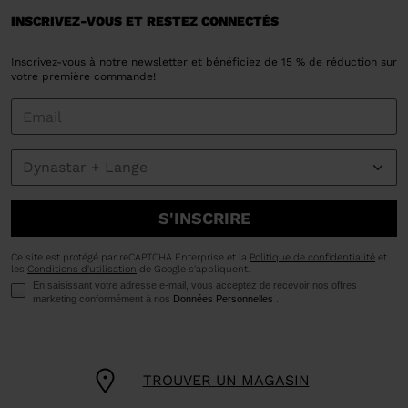
INSCRIVEZ-VOUS ET RESTEZ CONNECTÉS
Inscrivez-vous à notre newsletter et bénéficiez de 15 % de réduction sur
votre première commande!
S'INSCRIRE
Ce site est protégé par reCAPTCHA Enterprise et la
Politique de confidentialité
et
les
Conditions d'utilisation
de Google s'appliquent.
En saisissant votre adresse e-mail, vous acceptez de recevoir nos offres
marketing conformément à nos
Données Personnelles
.
TROUVER UN MAGASIN