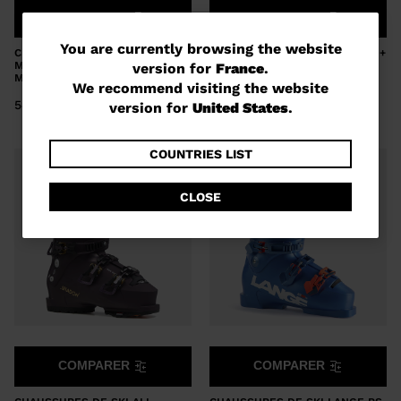
COMPARER
COMPARER
You
You are currently browsing the website
CHAUSSURES DE SKI ALL
KIT GRIP WALK SOLES XTFREE +
MOUNTAIN FEMME SHADOW 115
PIN IN
version for
France
.
are
MV
We recommend visiting the website
50,00 €
currently
540,00 €
version for
United States
.
browsing
the
COUNTRIES LIST
website
CLOSE
version
for
France
.
We
recommend
visiting
COMPARER
COMPARER
the
website