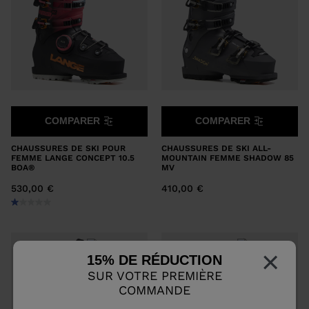
COMPARER
COMPARER
CHAUSSURES DE SKI POUR
CHAUSSURES DE SKI ALL-
FEMME LANGE CONCEPT 10.5
MOUNTAIN FEMME SHADOW 85
BOA®
MV
530,00 €
410,00 €
×
15% DE RÉDUCTION
SUR VOTRE PREMIÈRE
COMMANDE