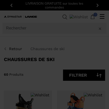
Inscrivez-vous à la newsletter: -15% sur votre
Précédent
Suiva
première commande!
60
Produits
0
☰
GENRE
CATÉGORIE
Retour
Chaussures de ski
TAILLE
CHAUSSURES DE SKI
PRIX
60
Produits
FILTRER
COULEUR
AFFICHER
ARTICLES
OFF
DISPONIBLES