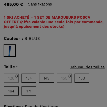
valeur
485,00 €
Sans fixations
de
notation
EAUX DE
Lien
sur
1 SKI ACHETÉ = 1 SET DE MARQUEURS POSCA
HOQUE
la
OFFERT (offre valable une seule fois par commande,
RANDONNÉE
même
jusqu’à épuisement des stocks)
page.
DÉCOUVRIR
CONCEPT
Couleur :
B BLUE
Taille :
Tableau des tailles
126
134
143
150
158
164
171
Fixation :
Pas de fixations