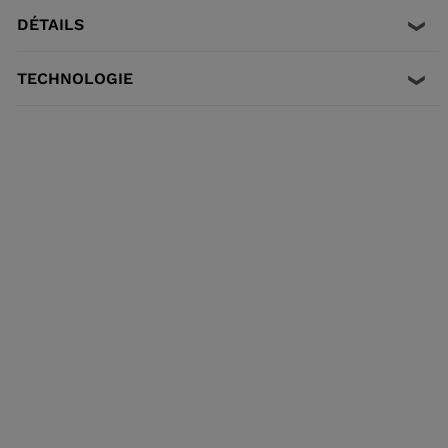
while junior-specific sizes and flexes propel developing
DÉTAILS
athletes to the next competitive level.
TECHNOLOGIE