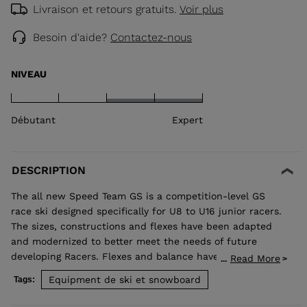
Livraison et retours gratuits.
Voir plus
Besoin d'aide?
Contactez-nous
NIVEAU
Débutant
Expert
DESCRIPTION
The all new Speed Team GS is a competition-level GS
race ski designed specifically for U8 to U16 junior racers.
The sizes, constructions and flexes have been adapted
and modernized to better meet the needs of future
developing Racers. Flexes and balance have been
Read More
...
developed individually by size to best match the growing
Equipment de ski et snowboard
Tags:
junior athlete. Sandwich construction for optimized
precision, balance, and power. Total control of your line,