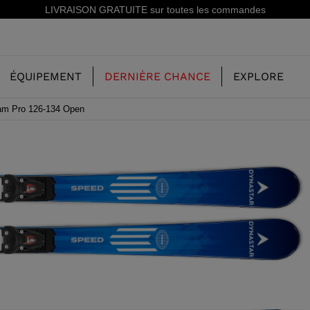
Inscrivez-vous à la newsletter: -15% sur votre première commande!
ÉQUIPEMENT
DERNIÈRE CHANCE
EXPLORE
eam Pro 126-134 Open
NOTRE HISTOIRE
ENFANT
ENFANT
CONCEPT
SKI FREERIDE
CHAUSSURES DE SKI FREERIDE
SKIS ALL MOUNTAIN
RS
SKI ALL
CHAUSSURES DE SKI RACING
RACING
STE
SHADOW
SKI RACING
LX
E CHAUSSURES