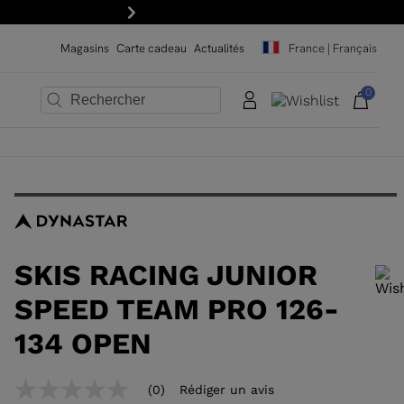
Suivant
Magasins
Carte cadeau
Actualités
France | Français
0
×
×
×
×
×
×
SKIS RACING JUNIOR
SPEED TEAM PRO 126-
134 OPEN
Pour ajouter un produit à la liste de souhaits, veuillez sélectionner une
(0)
Rédiger un avis
Aucune
taille