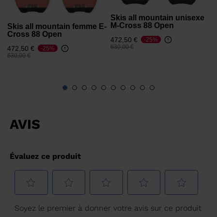
Skis all mountain unisexe
M-Cross 88 Open
Skis all mountain femme E-
Cross 88 Open
472,50 €
-25%
Prix réduit de
à
630,00 €
472,50 €
-25%
Prix réduit de
à
630,00 €