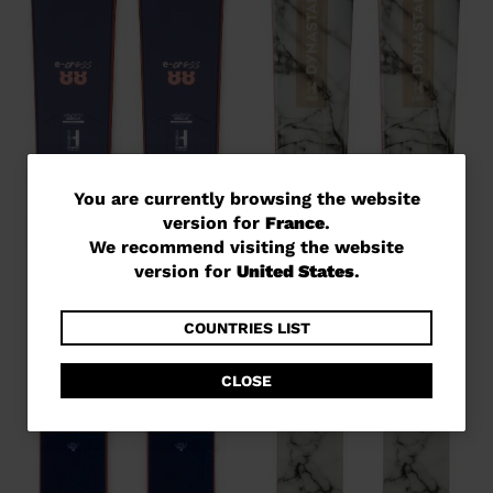
You
You are currently browsing the website
version for
France
.
are
We recommend visiting the website
currently
version for
United States
.
browsing
the
COUNTRIES LIST
website
CLOSE
version
for
France
.