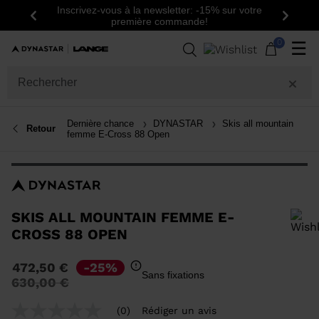
Inscrivez-vous à la newsletter: -15% sur votre
Précédent
Suiva
première commande!
0
☰
Dernière chance
DYNASTAR
Skis all mountain
Retour
femme E-Cross 88 Open
SKIS ALL MOUNTAIN FEMME E-
CROSS 88 OPEN
Pour ajouter un produit à la liste de souhaits, veuillez sélectionner une
472,50 €
-25%
taille
Sans fixations
Prix
à
630,00 €
réduit
de
(0)
Rédiger un avis
Aucune