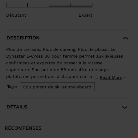
Débutant
Expert
DESCRIPTION
Plus de terrains. Plus de carving. Plus de plaisir. Le
Dynastar E-Cross 88 pour femme permet aux skieuses
confirmées et expertes de passer à la vitesse
supérieure. Son patin de 88 mm offre une large
plateforme permettant d'attaquer sur la piste tout en
Read More
...
transmettant les sensations fun d'un ski de freeride
Equipment de ski et snowboard
Tags:
pour explorer de nouveaux terrains. Notre noyau
Hybrid Core 2.0 conçu de manière écoresponsable en
bois et polyuréthane offre légèreté et stabilité, tandis
DÉTAILS
que la construction traditionnelle à chants intégraux
assure une tenue de carres prévisible à chaque virage.
RÉCOMPENSES
Conception écoresponsable pour un poids limité et
une glisse fluide