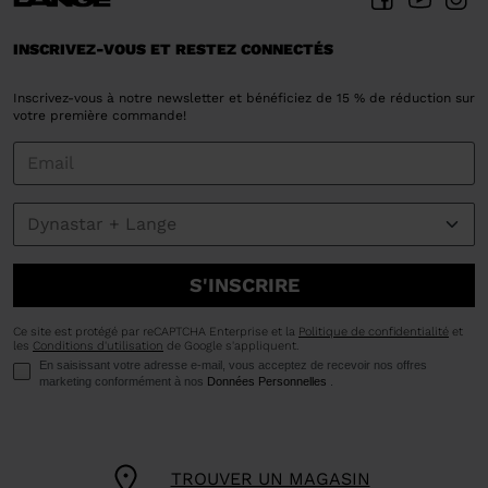
INSCRIVEZ-VOUS ET RESTEZ CONNECTÉS
Inscrivez-vous à notre newsletter et bénéficiez de 15 % de réduction sur
votre première commande!
S'INSCRIRE
Ce site est protégé par reCAPTCHA Enterprise et la
Politique de confidentialité
et
les
Conditions d'utilisation
de Google s'appliquent.
En saisissant votre adresse e-mail, vous acceptez de recevoir nos offres
marketing conformément à nos
Données Personnelles
.
TROUVER UN MAGASIN