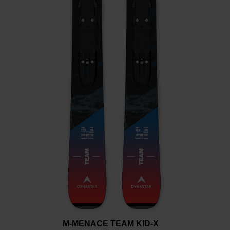
the
website
version
for
United
States
.
M-MENACE TEAM KID-X