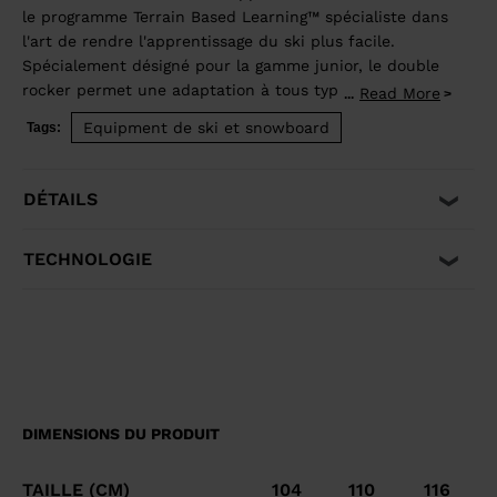
le programme Terrain Based Learning™ spécialiste dans
l'art de rendre l'apprentissage du ski plus facile.
Spécialement désigné pour la gamme junior, le double
rocker permet une adaptation à tous types de terrains
Read More
...
et tous types de neige pour une progression facilitée
Equipment de ski et snowboard
Tags:
et plus rapide ! Le LEMON GIRL se caractérise par une
structure légère permettant aux plus jeunes de goûter
pleinement aux joies de la glisse.
DÉTAILS
TECHNOLOGIE
DIMENSIONS DU PRODUIT
TAILLE (CM)
104
110
116