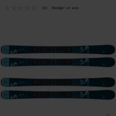
(0)
Rédiger un avis
Aucune
valeur
de
notation
Lien
sur
la
même
page.