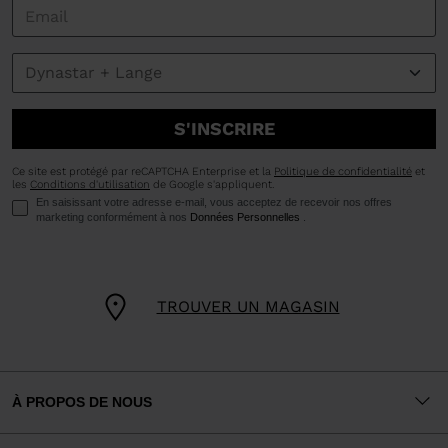
S'INSCRIRE
Ce site est protégé par reCAPTCHA Enterprise et la
Politique de confidentialité
et
les
Conditions d'utilisation
de Google s'appliquent.
En saisissant votre adresse e-mail, vous acceptez de recevoir nos offres
marketing conformément à nos
Données Personnelles
.
TROUVER UN MAGASIN
À PROPOS DE NOUS