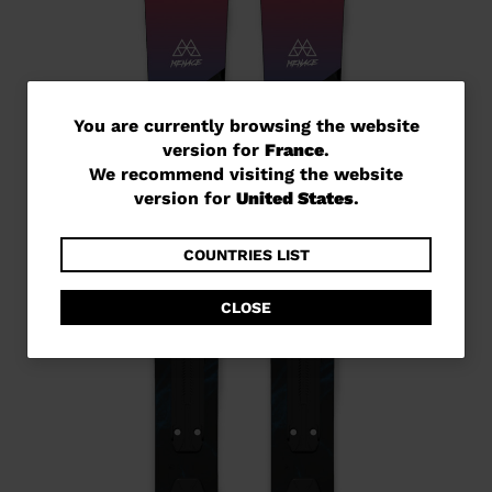
You
You are currently browsing the website
version for
France
.
are
We recommend visiting the website
currently
version for
United States
.
browsing
the
COUNTRIES LIST
website
CLOSE
version
for
France
.
We
recommend
visiting