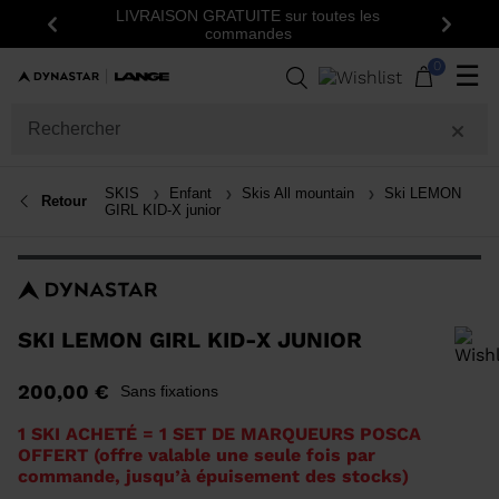
tes les
Inscrivez-vous à la newsletter: -15% sur votre
Précédent
Suiva
première commande!
0
☰
SKIS
Enfant
Skis All mountain
Ski LEMON
Retour
GIRL KID-X junior
SKI LEMON GIRL KID-X JUNIOR
Pour ajouter un produit à la liste de souhaits, veuillez sélectionner une
200,00 €
Sans fixations
taille
1 SKI ACHETÉ = 1 SET DE MARQUEURS POSCA
OFFERT (offre valable une seule fois par
commande, jusqu’à épuisement des stocks)