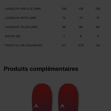
LARGEUR SPATULE (MM)
106
106
106
LARGEUR PATIN (MM)
74
74
74
LARGEUR TALON (MM)
98
98
98
RAYON (M)
7
8
9
POIDS DU SKI (KG/PAIRE)
0.7
0.75
0.8
Produits complémentaires