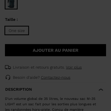
Taille :
One size
Taille
One
AJOUTER AU PANIER
size
selected
Livraison et retours gratuits.
Voir plus
Besoin d'aide?
Contactez-nous
DESCRIPTION
D'un volume global de 35 litres, le nouveau sac M-35
LIGHT est un sac fait pour les sorties plus longues et
les randonnées hors-piste. Conçu de manière