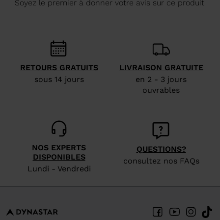
We
recommend
visiting
the
website
RETOURS GRATUITS
LIVRAISON GRATUITE
sous 14 jours
en 2 - 3 jours
version
ouvrables
for
United
States
.
NOS EXPERTS
QUESTIONS?
DISPONIBLES
consultez nos FAQs
Lundi - Vendredi