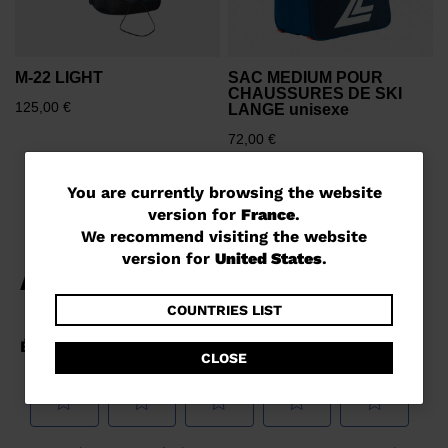
M-22 LIGHT
SAC MEDIUM POUR
CHAUSSURES DE SKI
125,00 €
LANGE unisexe
72,00 €
You
You are currently browsing the website
version for
France
.
are
We recommend visiting the website
currently
version for
United States
.
browsing
the
COUNTRIES LIST
website
CLOSE
version
for
France
.