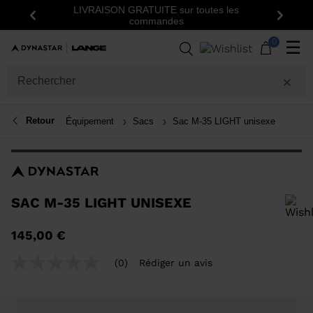
LIVRAISON GRATUITE sur toutes les
Insc
Précédent
Suiva
commandes
0
☰
Retour
Équipement
Sacs
Sac M-35 LIGHT unisexe
SAC M-35 LIGHT UNISEXE
Pour ajouter un produit à la liste de souhaits, veuillez sélectionner une
145,00 €
taille
(0)
Rédiger un avis
Aucune
valeur
de
notation
Lien