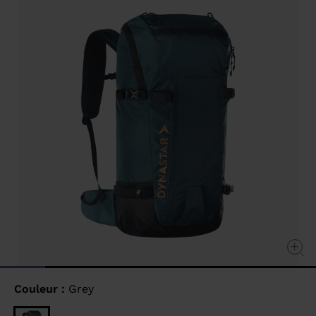
sur
la
même
page.
Couleur :
Grey