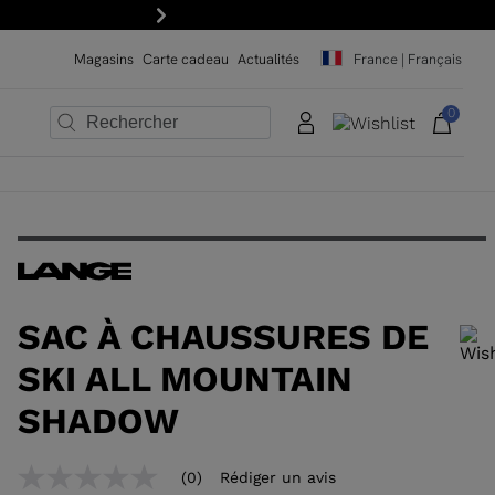
Inscrivez-vous à la newsletter: -15
Suivant
Magasins
Carte cadeau
Actualités
France | Français
0
×
×
×
×
×
×
SAC À CHAUSSURES DE
SKI ALL MOUNTAIN
SHADOW
Pour ajouter un produit à la liste de souhaits, veuillez sélectionner une
(0)
Rédiger un avis
Aucune
taille