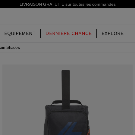
LIVRAISON GRATUITE sur toutes les commandes
ÉQUIPEMENT
DERNIÈRE CHANCE
EXPLORE
tain Shadow
NOTRE HISTOIRE
ENFANT
ENFANT
CONCEPT
SKI FREERIDE
CHAUSSURES DE SKI FREERIDE
SKIS ALL MOUNTAIN
RS
SKI ALL
CHAUSSURES DE SKI RACING
RACING
STE
SHADOW
SKI RACING
LX
E CHAUSSURES