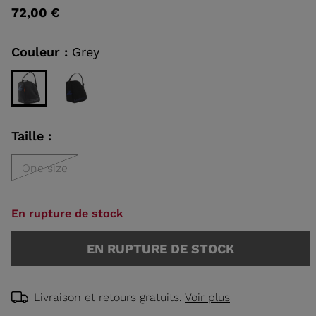
valeur
72,00 €
de
notation
EAUX DE
Lien
sur
Couleur :
Grey
HOQUE
la
RANDONNÉE
même
page.
DÉCOUVRIR
CONCEPT
Taille :
One size
En rupture de stock
EN RUPTURE DE STOCK
Livraison et retours gratuits.
Voir plus