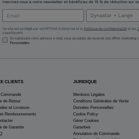
for
Inscrivez-vous à notre newsletter et bénéficiez de 15 % de réduction sur
United
States
.
Ce site est protégé par reCAPTCHA Enterprise et la
Politique de confidentialité
et les
C
s'appliquent.
En saisissant votre adresse e-mail, vous acceptez de recevoir nos offres marketin
Personnelles
.
CE CLIENTS
JURIDIQUE
e Commande
Mentions Légales
 de Retour
Conditions Générales de Vente
es et Livraison
Données Personnelles
 et Remboursements
Cookie Policy
ntacter
Gérer Cookies
 de Garantie
Garanties
Q
Annulation de Commande