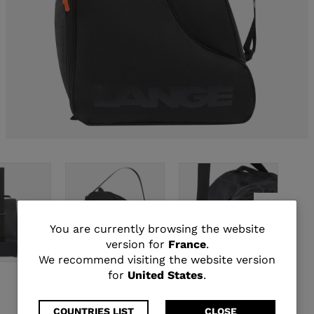
You
You are currently browsing the website
version for
France
.
are
We recommend visiting the website version
for
United States
.
currently
COUNTRIES LIST
CLOSE