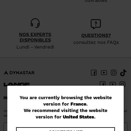
ouvrables
NOS EXPERTS
QUESTIONS?
DISPONIBLES
consultez nos FAQs
Lundi - Vendredi
You
You are currently browsing the website
INSCRIVEZ-VOUS ET RESTEZ CONNECTÉS
version for
France
.
are
We recommend visiting the website
Inscrivez-vous à notre newsletter et bénéficiez de 15 % de réduction sur
currently
votre première commande!
version for
United States
.
browsing