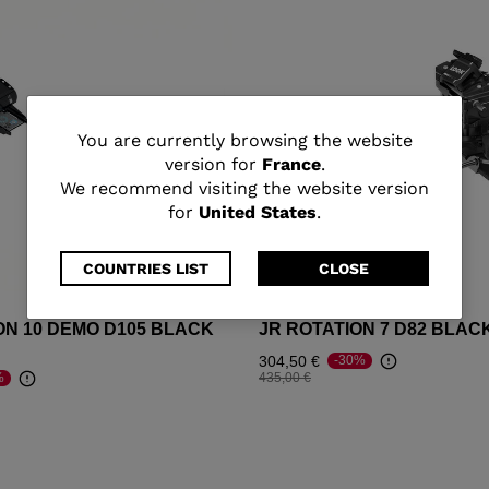
You
You are currently browsing the website
version for
France
.
are
We recommend visiting the website version
for
United States
.
currently
browsing
COUNTRIES LIST
CLOSE
the
ON 10 DEMO D105 BLACK
JR ROTATION 7 D82 BLAC
website
304,50 €
-30%
Prix réduit de
à
435,00 €
%
version
for
France
.