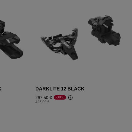
K
DARKLITE 12 BLACK
297,50 €
-30%
Prix réduit de
à
425,00 €