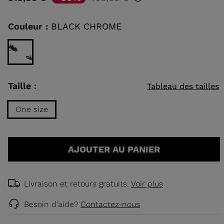
de
réduit
notation
Lien
de
sur
EAUX DE
Couleur :
BLACK CHROME
la
même
HOQUE
RANDONNÉE
page.
DÉCOUVRIR
CONCEPT
Taille :
Tableau des tailles
One size
Taille
One
AJOUTER AU PANIER
size
selected
Livraison et retours gratuits.
Voir plus
Besoin d'aide?
Contactez-nous