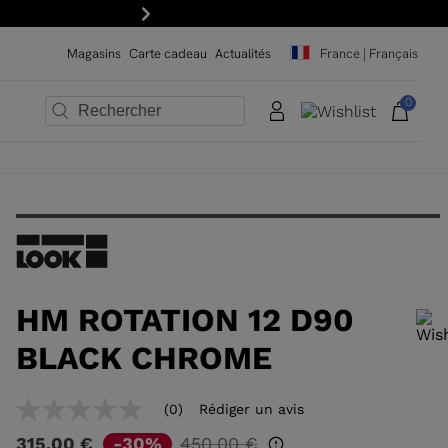
!
Suivant
Magasins
Carte cadeau
Actualités
France | Français
0
×
×
×
×
×
×
HM ROTATION 12 D90
BLACK CHROME
Pour ajouter un produit à la liste de souhaits, veuillez sélectionner une
(0)
Rédiger un avis
Aucune
taille
valeur
Prix
à
-30%
315,00 €
450,00 €