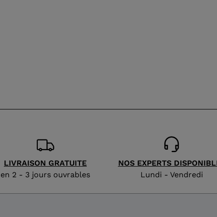
We
recommend
visiting
the
website
version
for
United
States
.
LIVRAISON GRATUITE
NOS EXPERTS DISPONIBL
en 2 - 3 jours ouvrables
Lundi - Vendredi