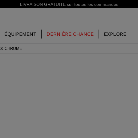
Inscrivez-vous à la newsletter: -15% sur votre première commande
ÉQUIPEMENT
DERNIÈRE CHANCE
EXPLORE
ACK CHROME
NOTRE HISTOIRE
ENFANT
ENFANT
CONCEPT
SKI FREERIDE
CHAUSSURES DE SKI FREERIDE
SKIS ALL MOUNTAIN
RS
SKI ALL
CHAUSSURES DE SKI RACING
RACING
STE
SHADOW
SKI RACING
LX
E CHAUSSURES