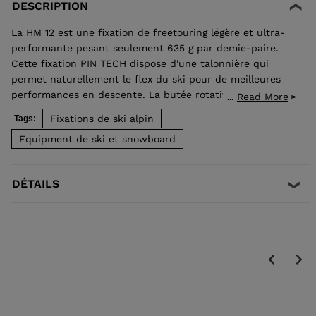
DESCRIPTION
La HM 12 est une fixation de freetouring légère et ultra-
performante pesant seulement 635 g par demie-paire.
Cette fixation PIN TECH dispose d'une talonnière qui
permet naturellement le flex du ski pour de meilleures
performances en descente. La butée rotative assure une
Read More
...
excellente élasticité, et délivre ainsi aux skieurs une
Fixations de ski alpin
Tags:
rétention plus sûre et diminue le risque de
Equipment de ski et snowboard
déclenchements intempestifs. Certifiée ISO 13992 par le
TÜV en combinaison avec des chaussures équipées
d'inserts "Dynafit Certified".
DÉTAILS