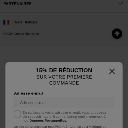
PARTENAIRES
France | français
©2026 Groupe Rossignol
×
15% DE RÉDUCTION
SUR VOTRE PREMIÈRE
COMMANDE
Adresse e-mail
En saisissant votre adresse e-mail, vous acceptez
de recevoir nos offres marketing conformément à
nos
Données Personnelles
.
Ce site est protégé par reCAPTCHA Enterprise et la
Politique de