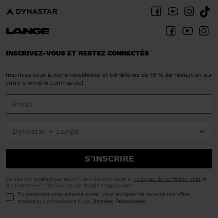
INSCRIVEZ-VOUS ET RESTEZ CONNECTÉS
Inscrivez-vous à notre newsletter et bénéficiez de 15 % de réduction sur
votre première commande!
S'INSCRIRE
Ce site est protégé par reCAPTCHA Enterprise et la
Politique de confidentialité
et
les
Conditions d'utilisation
de Google s'appliquent.
En saisissant votre adresse e-mail, vous acceptez de recevoir nos offres
marketing conformément à nos
Données Personnelles
.