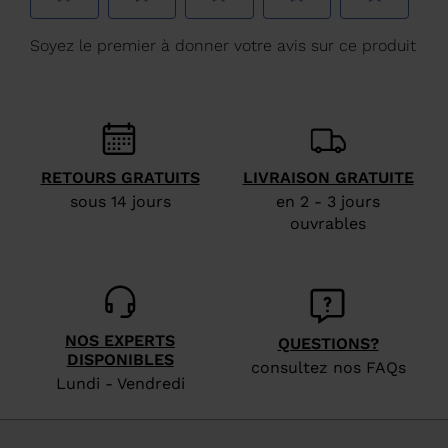
France
.
We
recommend
visiting
the
website
RETOURS GRATUITS
LIVRAISON GRATUITE
version
sous 14 jours
en 2 - 3 jours
for
ouvrables
United
States
.
NOS EXPERTS
QUESTIONS?
DISPONIBLES
consultez nos FAQs
Lundi - Vendredi