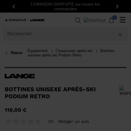
LIVRAISON GRATUITE sur toutes les
Précédent
Suiva
commandes
0
☰
Équipement
Chaussures après-ski
Bottines
Retour
unisexe après-ski Podium Retro
BOTTINES UNISEXE APRÈS-SKI
PODIUM RETRO
Pour ajouter un produit à la liste de souhaits, veuillez sélectionner une
110,00 €
taille
(0)
Rédiger un avis
Aucune
valeur