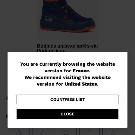
Bottines unisexe après-ski
Podium Icon
110,00 €
You
You are currently browsing the website
version for
France
.
are
We recommend visiting the website
currently
version for
United States
.
browsing
the
COUNTRIES LIST
website
CLOSE
version
for