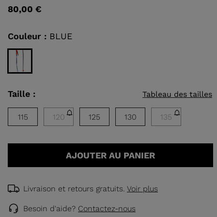
taille
valeur
80,00 €
de
notation
EAUX DE
Lien
sur
Couleur :
BLUE
HOQUE
la
RANDONNÉE
même
page.
DÉCOUVRIR
CONCEPT
Taille :
Tableau des tailles
115
120
125
130
135
AJOUTER AU PANIER
Livraison et retours gratuits.
Voir plus
Besoin d'aide?
Contactez-nous