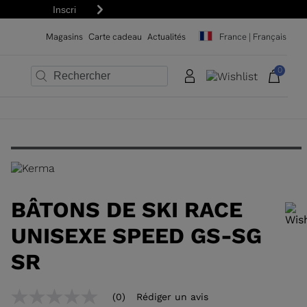
Suivant
Magasins
Carte cadeau
Actualités
France | Français
0
×
×
×
×
×
×
BÂTONS DE SKI RACE
UNISEXE SPEED GS-SG
SR
Pour ajouter un produit à la liste de souhaits, veuillez sélectionner une
(0)
Rédiger un avis
Aucune