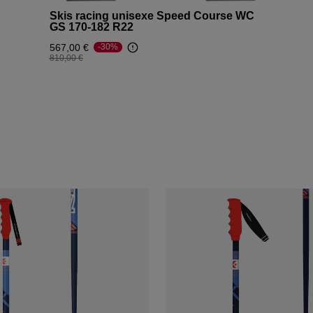
Skis racing unisexe Speed Course WC
GS 170-182 R22
567,00 €
-30%
Prix réduit de
à
810,00 €