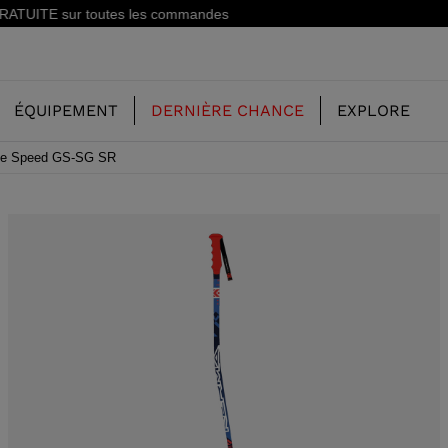
Inscrivez-vous à la newsletter: -15% sur votre première commande!
ÉQUIPEMENT
DERNIÈRE CHANCE
EXPLORE
exe Speed GS-SG SR
NOTRE HISTOIRE
ENFANT
ENFANT
CONCEPT
SKI FREERIDE
CHAUSSURES DE SKI FREERIDE
SKIS ALL MOUNTAIN
RS
SKI ALL
CHAUSSURES DE SKI RACING
RACING
STE
SHADOW
SKI RACING
LX
E CHAUSSURES