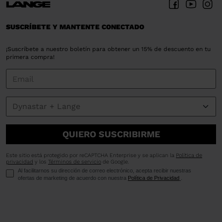
SUSCRÍBETE Y MANTENTE CONECTADO
¡Suscríbete a nuestro boletín para obtener un 15% de descuento en tu
primera compra!
QUIERO SUSCRIBIRME
Este sitio está protegido por reCAPTCHA Enterprise y se aplican la
Política de
privacidad
y los
Términos de servicio
de Google.
Al facilitarnos su dirección de correo electrónico, acepta recibir nuestras
ofertas de marketing de acuerdo con nuestra
Política de Privacidad
.