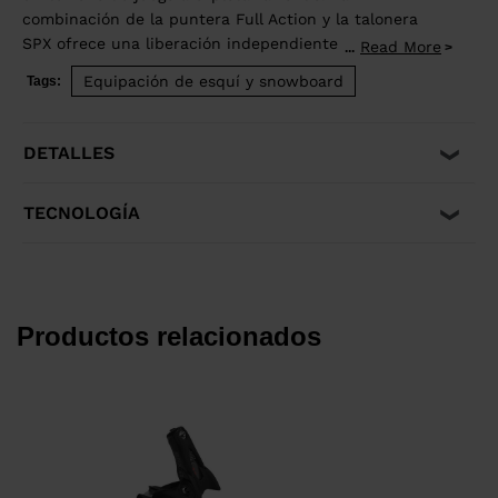
combinación de la puntera Full Action y la talonera
SPX ofrece una liberación independiente del talón
Read More
...
hacia arriba para una liberación más dinámica en caso
Equipación de esquí y snowboard
Tags:
de caída, para una seguridad óptima y una excelente
absorción de golpes para reducir al mínimo las
liberaciones anticipadas indeseadas. Control y
DETALLES
potencia son sus leitmotivs. Es compatible con las
suelas de calzado de adulto ISO 5355 A y GripWalk®
TECNOLOGÍA
ISO 23223 A.
Productos relacionados