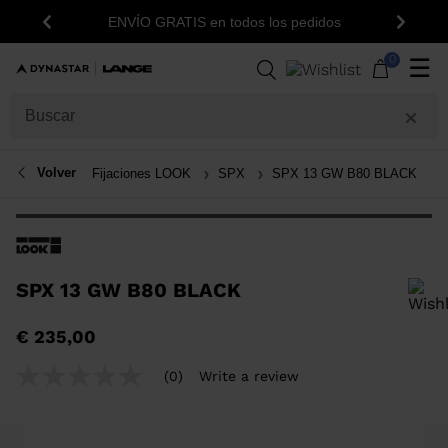
1
ENVÍO GRATIS en todos los pedidos
Anterior
Siguie
0
☰
Volver
Fijaciones LOOK
SPX
SPX 13 GW B80 BLACK
SPX 13 GW B80 BLACK
Para añadir un producto a la lista de deseos, por favor selecciona una
€ 235,00
talla
(0)
Write a review
No
rating
value
Same
page