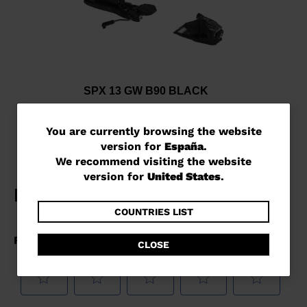
SPX 13 GW B90 BLACK
€ 235,00
You
You are currently browsing the website
version for
España
.
are
We recommend visiting the website
currently
version for
United States
.
browsing
the
COUNTRIES LIST
website
CLOSE
version
for
España
.