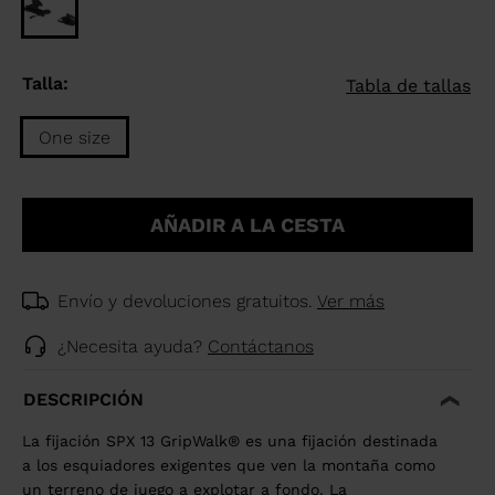
Talla:
Tabla de tallas
One size
Talla
One
AÑADIR A LA CESTA
size
selected
Envío y devoluciones gratuitos.
Ver más
¿Necesita ayuda?
Contáctanos
DESCRIPCIÓN
La fijación SPX 13 GripWalk® es una fijación destinada
a los esquiadores exigentes que ven la montaña como
un terreno de juego a explotar a fondo. La