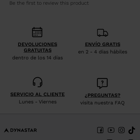
We
recommend
visiting
the
website
DEVOLUCIONES
ENVÍO GRATIS
GRATUITAS
version
en 2 - 4 días hábiles
dentro de los 14 días
for
United
States
.
SERVICIO AL CLIENTE
¿PREGUNTAS?
Lunes - Viernes
visita nuestra FAQ