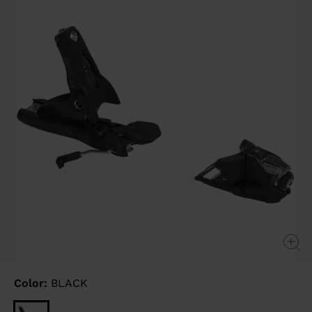
link.
Color:
BLACK