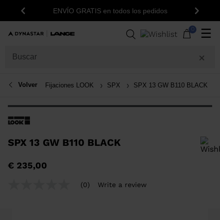
ENVÍO GRATIS en todos los pedidos
Anterior
Siguie
0
☰
Volver
Fijaciones LOOK
SPX
SPX 13 GW B110 BLACK
SPX 13 GW B110 BLACK
Para añadir un producto a la lista de deseos, por favor selecciona una
€ 235,00
talla
(0)
Write a review
No
rating
value
Same
page