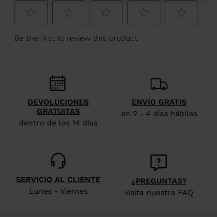
España
.
We
recommend
visiting
the
website
version
DEVOLUCIONES
ENVÍO GRATIS
GRATUITAS
for
en 2 - 4 días hábiles
dentro de los 14 días
United
States
.
SERVICIO AL CLIENTE
¿PREGUNTAS?
Lunes - Viernes
visita nuestra FAQ