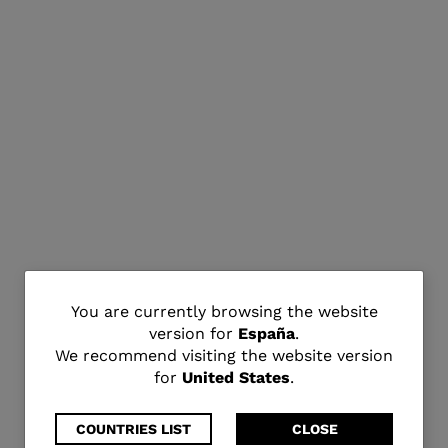
You
You are currently browsing the website
version for
España
.
are
We recommend visiting the website version
for
United States
.
currently
browsing
COUNTRIES LIST
CLOSE