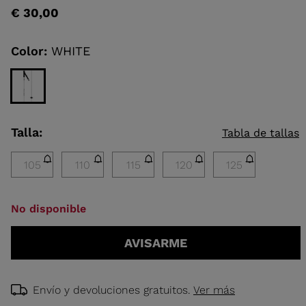
talla
rating
€ 30,00
value
Same
IELES
page
link.
Color:
WHITE
TOURING
ESCUBRIR
CONCEPT
Talla:
Tabla de tallas
105
110
115
120
125
No disponible
AVISARME
Envío y devoluciones gratuitos.
Ver más