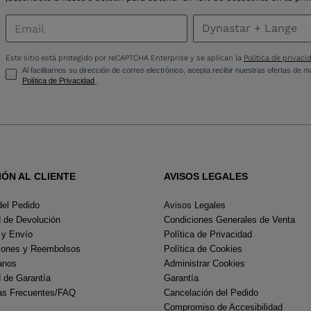
United
States
.
Este sitio está protegido por reCAPTCHA Enterprise y se aplican la
Política de privaci
Al facilitarnos su dirección de correo electrónico, acepta recibir nuestras ofertas de
Política de Privacidad
.
IÓN AL CLIENTE
AVISOS LEGALES
del Pedido
Avisos Legales
d de Devolución
Condiciones Generales de Venta
 y Envío
Política de Privacidad
iones y Reembolsos
Política de Cookies
anos
Administrar Cookies
d de Garantía
Garantía
as Frecuentes/FAQ
Cancelación del Pedido
Compromiso de Accesibilidad