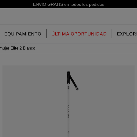
15% de descuento en tu primer pedido: su
EQUIPAMIENTO
ÚLTIMA OPORTUNIDAD
EXPLOR
ujer Elite 2 Blanco
NUESTRA
NIÑOS
NIÑOS
HISTORIA
 FREERIDE
BOTAS DE ESQUI FREERIDE
ESQUÍS DE ALL MOUNTAIN
CONCEPT
 ALL MOUNTAIN Y
BOTAS DE ESQUÍ RACING
N
RACING
RS
SHADOW
 RACING
LX