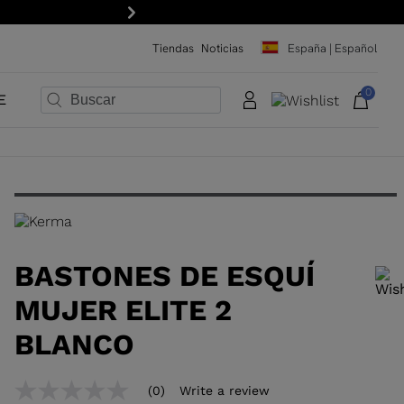
scríbete al boletín!
Siguiente
Tiendas
Noticias
España | Español
0
E
×
×
×
×
×
×
BASTONES DE ESQUÍ
MUJER ELITE 2
BLANCO
Para añadir un producto a la lista de deseos, por favor selecciona una
(0)
Write a review
No