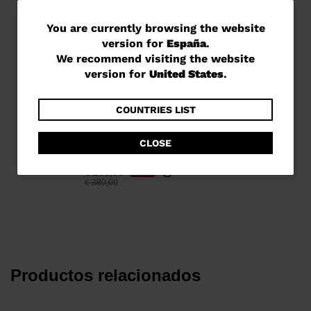
You
You are currently browsing the website
version for
España
.
are
We recommend visiting the website
currently
version for
United States
.
browsing
the
COUNTRIES LIST
Esquís de competición
website
junior Speed Course Team
CLOSE
version
GS 126-171 R21 Pro
for
€ 266,00
-30%
Precio reducido de
a
€ 380,00
España
.
We
recommend
visiting
Productos relacionados
the
website