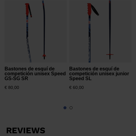
version
4
for
United
€
States
.
Bastones de esquí de
Bastones de esquí de
competición unisex Speed
competición unisex junior
GS-SG SR
Speed SL
€ 80,00
€ 60,00