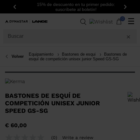
15% de descuento en tu primer pedido:
Anterior
Siguie
suscríbete al boletín!
0
☰
Equipamiento
Bastones de esqui
Bastones de
Volver
esquí de competición unisex junior Speed GS-SG
BASTONES DE ESQUÍ DE
COMPETICIÓN UNISEX JUNIOR
SPEED GS-SG
Para añadir un producto a la lista de deseos, por favor selecciona una
€ 60,00
talla
(0)
Write a review
No