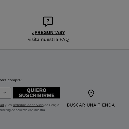
¿PREGUNTAS?
visita nuestra FAQ
imera compra!
QUIERO
SUSCRIBIRME
BUSCAR UNA TIENDA
dad
y los
Términos de servicio
de Google.
 marketing de acuerdo con nuestra