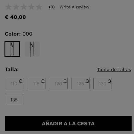
Para añadir un producto a la lista de deseos, por favor selecciona una
(0)
Write a review
No
talla
rating
IELES
€ 40,00
value
Same
TOURING
page
link.
Color:
000
ESCUBRIR
CONCEPT
Talla:
Tabla de tallas
110
115
120
125
130
135
AÑADIR A LA CESTA