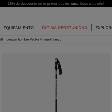
15% de descuento en tu primer pedido: suscríbete al boletín!
EQUIPAMIENTO
ÚLTIMA OPORTUNIDAD
EXPLOR
ll mountain hombre Vector 4 negro/blanco
NUESTRA
NIÑOS
NIÑOS
HISTORIA
 FREERIDE
BOTAS DE ESQUI FREERIDE
ESQUÍS DE ALL MOUNTAIN
CONCEPT
 ALL MOUNTAIN Y
BOTAS DE ESQUÍ RACING
N
RACING
RS
SHADOW
 RACING
LX