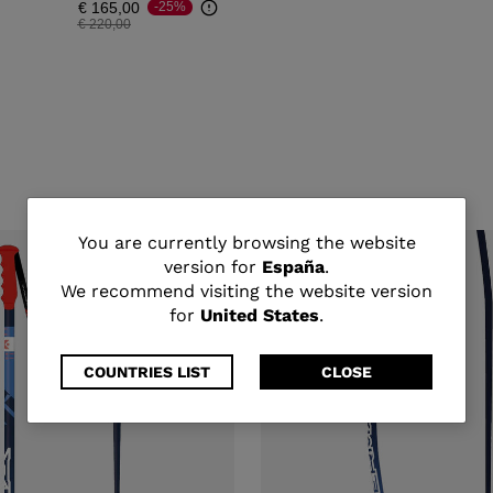
€ 165,00
-25%
Precio reducido de
a
€ 220,00
You
You are currently browsing the website
version for
España
.
are
We recommend visiting the website version
for
United States
.
currently
browsing
COUNTRIES LIST
CLOSE
the
website