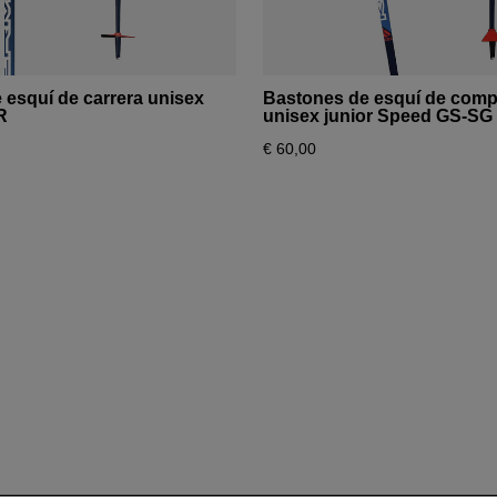
version
for
España
.
 esquí de carrera unisex
Bastones de esquí de comp
R
unisex junior Speed GS-SG
We
€ 60,00
recommend
visiting
the
website
version
for
United
States
.