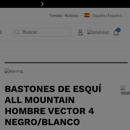
Siguiente
Tiendas
Noticias
España | Español
0
E
×
×
×
×
×
×
BASTONES DE ESQUÍ
ALL MOUNTAIN
HOMBRE VECTOR 4
NEGRO/BLANCO