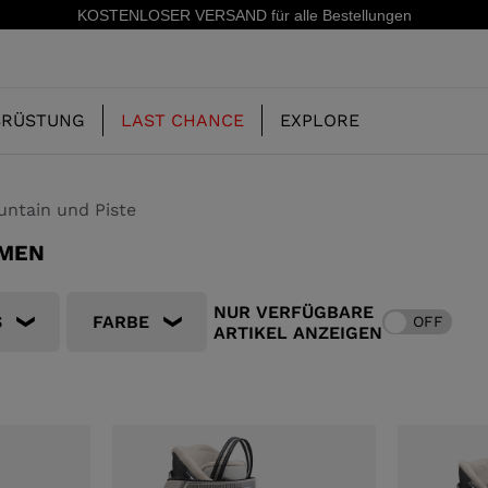
15 % Rabatt auf Ihre erste Bestellung: Abonnier
SRÜSTUNG
LAST CHANCE
EXPLORE
untain und Piste
AMEN
UNSERE
KINDER
KINDER
GESCHICHTE
NUR VERFÜGBARE
S
FARBE
OFF
ARTIKEL ANZEIGEN
ERIDE
SKISCHUHE-FREERIDE
SKIS-ALL MOUNTAIN
CONCEPT
 MOUNTAIN UND
SKISCHUHE-RACING
RACING
RS
SHADOW
ING
LX