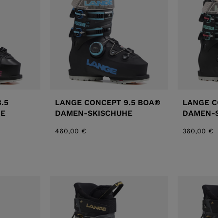
XT3 FREE
CKE
PROTEKTOREN
F
XT3 TOUR HYBRID
LOOK
SPX
NX
ENT
ENTDECKEN
CO
.5
LANGE CONCEPT 9.5 BOA®
LANGE C
E
DAMEN-SKISCHUHE
DAMEN-
460,00 €
360,00 €