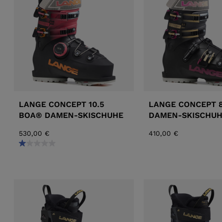
ALL-MOUNTAIN-
SKITOUREN
REIHE
ZUBEHÖR
TASCHEN UND
SKISTÖ
DYNASTAR
LANGE
RUCKSÄCKE
RACING
PIVOT
LANGE CONCEPT 10.5
LANGE CONCEPT 8
BOA® DAMEN-SKISCHUHE
DAMEN-SKISCHUH
530,00 €
410,00 €
KINDER
APRÈS-SKI