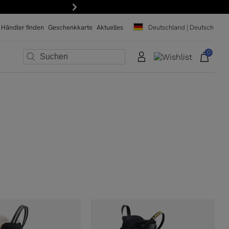
en Sie unseren Newsletter!
Weiter
Händler finden
Geschenkkarte
Aktuelles
Deutschland | Deutsch
0
×
×
×
×
×
×