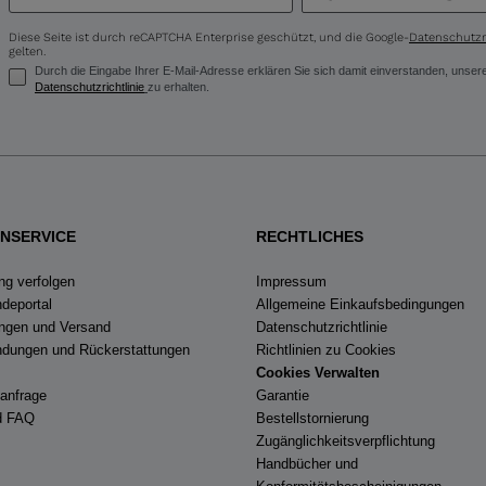
United
Diese Seite ist durch reCAPTCHA Enterprise geschützt, und die Google-
Datenschutzri
gelten.
States
.
Durch die Eingabe Ihrer E-Mail-Adresse erklären Sie sich damit einverstanden, uns
Datenschutzrichtlinie
zu erhalten.
NSERVICE
RECHTLICHES
ng verfolgen
Impressum
deportal
Allgemeine Einkaufsbedingungen
ungen und Versand
Datenschutzrichtlinie
dungen und Rückerstattungen
Richtlinien zu Cookies
Cookies Verwalten
eanfrage
Garantie
nd FAQ
Bestellstornierung
Zugänglichkeitsverpflichtung
Handbücher und