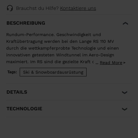
Brauchst du Hilfe?
Kontaktiere uns
BESCHREIBUNG
Rundum-Performance. Geschwindigkeit und
Kraftübertragung werden bei den Lange RS 110 MV
durch die wettkampferprobte Technologie und einen
innovativen getesteten Windtunnel im Aero-Design
maximiert. Im RS sind die gezielte Kraft der Dual-Core-
Read More
...
Konstruktion und das anatomische umschließende
Ski & Snowboardausrüstung
Tags:
Design vereint. Der Schuh reagiert auf jede Bewegung
als eine natürliche Verlängerung des Körpers, um die
Effizienz und explosive Kraft jedes Turns zu
DETAILS
maximieren. Das Modell ist ideal für erfahrene
Skifahrer, Skilehrer und Rennfahrer, die auf der Suche
TECHNOLOGIE
nach Geschwindigkeit, Kraft und Präzision im Schnee
sind. Ein 110 Flex passt zu leichteren Skifahrern und
denjenigen, die einen nachsichtigeren Flex suchen.
Verbesserte Kraft, Rebound und Kontrolle