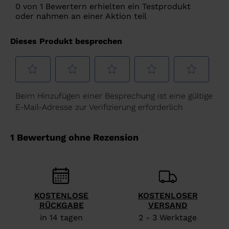
Eine bequeme 100-mm-Leiste wurde für Füße mit
the
mittlerem Volumen oder Skifahrer entwickelt, die eine
website
etwas weitere Passform für ganztägigen Komfort
version
suchen
for
United
States
.
KOSTENLOSE
KOSTENLOSER
RÜCKGABE
VERSAND
in 14 tagen
2 - 3 Werktage