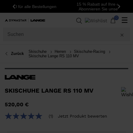
15 % Rabatt auf Ihre erste Bestellung:
Zurück
Weite
Abonnieren Sie unseren Newsletter!
0
☰
Skischuhe
Herren
Skischuhe-Racing
Zurück
Skischuhe Lange RS 110 MV
SKISCHUHE LANGE RS 110 MV
Um ein Produkt zur Wunschliste hinzuzufügen, wählen Sie bitte eine
520,00 €
Größe aus
(1)
Jetzt Produkt bewerten
5.0
von
5
Sternen,