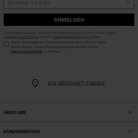
ANMELDEN
Diese Seite ist durch reCAPTCHA Enterprise geschützt, und die Google-
Datenschutzrichtlinie
und die
Nutzungsbedingungen
gelten.
Durch die Eingabe Ihrer E-Mail-Adresse erklären Sie sich damit
einverstanden, unsere Marketingangebote gemäß unserer
Datenschutzrichtlinie
zu erhalten.
EIN GESCHÄFT FINDEN
ÜBER UNS
KUNDENSERVICE