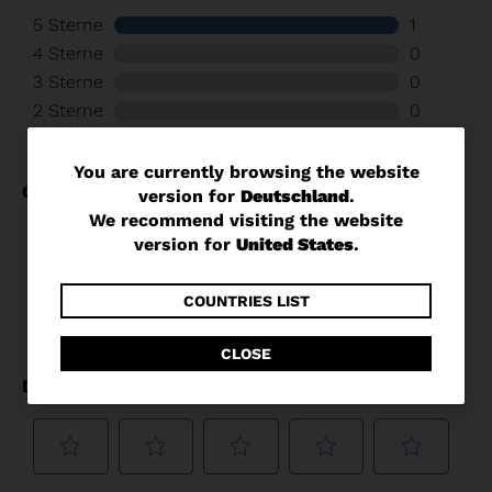
You
You are currently browsing the website
version for
Deutschland
.
are
We recommend visiting the website
currently
version for
United States
.
browsing
the
COUNTRIES LIST
website
CLOSE
version
for
Deutschland
.
We