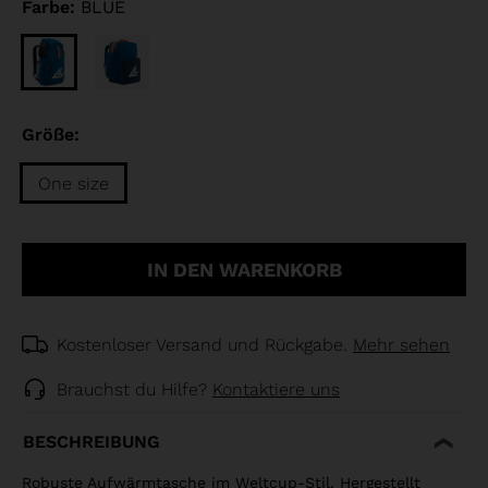
Farbe:
BLUE
Größe:
One size
Größe
One
IN DEN WARENKORB
size
selected
Kostenloser Versand und Rückgabe.
Mehr sehen
Brauchst du Hilfe?
Kontaktiere uns
BESCHREIBUNG
Robuste Aufwärmtasche im Weltcup-Stil. Hergestellt