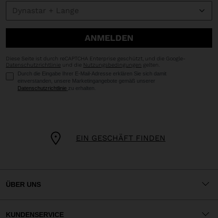
ANMELDEN
Diese Seite ist durch reCAPTCHA Enterprise geschützt, und die Google-
Datenschutzrichtlinie
und die
Nutzungsbedingungen
gelten.
Durch die Eingabe Ihrer E-Mail-Adresse erklären Sie sich damit
einverstanden, unsere Marketingangebote gemäß unserer
Datenschutzrichtlinie
zu erhalten.
EIN GESCHÄFT FINDEN
ÜBER UNS
KUNDENSERVICE