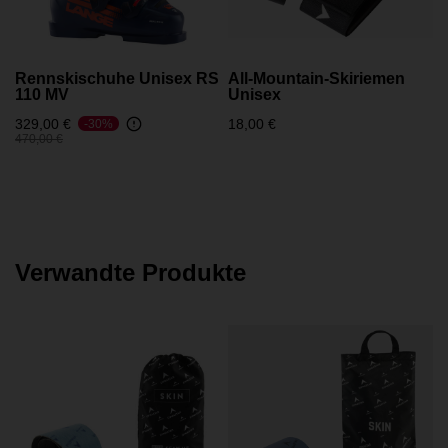
Rennskischuhe Unisex RS
All-Mountain-Skiriemen
110 MV
Unisex
329,00 €
18,00 €
-30%
Preis reduziert von
auf
470,00 €
Verwandte Produkte
1
P
1