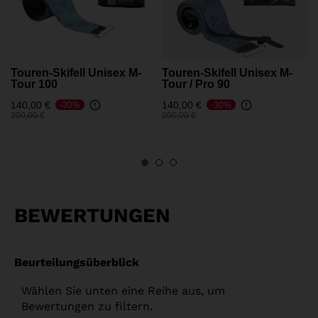
Touren-Skifell Unisex M-
Touren-Skifell Unisex M-
Tour 100
Tour / Pro 90
140,00 €
140,00 €
-30%
-30%
Preis reduziert von
auf
Preis reduziert von
auf
200,00 €
200,00 €