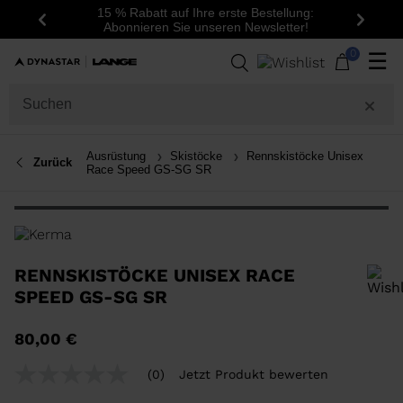
15 % Rabatt auf Ihre erste Bestellung:
Zurück
Weite
Abonnieren Sie unseren Newsletter!
0
☰
Ausrüstung
Skistöcke
Rennskistöcke Unisex
Zurück
Race Speed GS-SG SR
RENNSKISTÖCKE UNISEX RACE
SPEED GS-SG SR
Um ein Produkt zur Wunschliste hinzuzufügen, wählen Sie bitte eine
80,00 €
Größe aus
(0)
Jetzt Produkt bewerten
Kein
Beurteilungswert