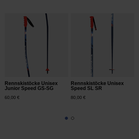
website
version
for
United
6
States
.
Rennskistöcke Unisex
Rennskistöcke Unisex
Junior Speed GS-SG
Speed SL SR
60,00 €
80,00 €