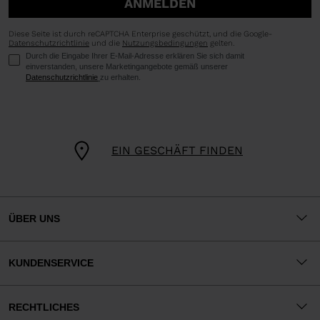
ANMELDEN
Diese Seite ist durch reCAPTCHA Enterprise geschützt, und die Google-
Datenschutzrichtlinie
und die
Nutzungsbedingungen
gelten.
Durch die Eingabe Ihrer E-Mail-Adresse erklären Sie sich damit
einverstanden, unsere Marketingangebote gemäß unserer
Datenschutzrichtlinie
zu erhalten.
EIN GESCHÄFT FINDEN
ÜBER UNS
KUNDENSERVICE
RECHTLICHES