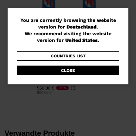
You
You are currently browsing the website
version for
Deutschland
.
are
We recommend visiting the website
currently
version for
United States
.
browsing
the
COUNTRIES LIST
website
Rennskier Unisex Speed
CLOSE
version
Course WC GS 170-182
R22
for
560,00 €
-30%
Deutschland
.
Preis reduziert von
auf
800,00 €
We
recommend
visiting
the
Verwandte Produkte