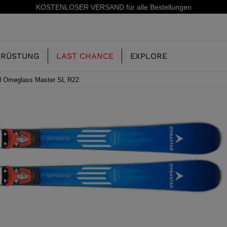
5 % Rabatt auf Ihre erste Bestellung: Abonnieren Sie unseren Newslette
SRÜSTUNG
LAST CHANCE
EXPLORE
d Omeglass Master SL R22
UNSERE
KINDER
KINDER
GESCHICHTE
ERIDE
SKISCHUHE-FREERIDE
SKIS-ALL MOUNTAIN
CONCEPT
 MOUNTAIN UND
SKISCHUHE-RACING
RACING
RS
SHADOW
ING
LX