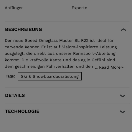
Anfänger
Experte
BESCHREIBUNG
Der neue Speed Omeglass Master SL R22 ist ideal für
carvende Kenner. Er ist auf Slalom-inspirierte Leistung
ausgelegt, die direkt aus unserer Rennsport-Abteilung
kommt. Die kraftvolle Kante und das agile Gefühl sind
dem geschmeidigen Fahrverhalten und dem leichten
Read More
...
Schwunggefühl unseres Buchenholzkerns in Kombination
Ski & Snowboardausrüstung
Tags:
mit der durchgehenden Ti-Schicht zu verdanken. Ein
spielerischer Ski, auf den du dich bei jedem Turn
verlassen kannst.
DETAILS
TECHNOLOGIE