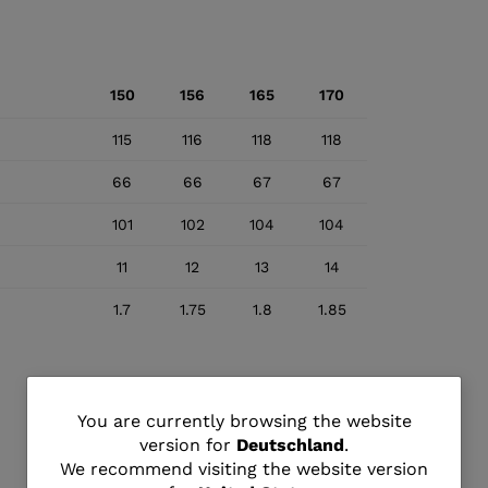
150
156
165
170
115
116
118
118
66
66
67
67
101
102
104
104
11
12
13
14
1.7
1.75
1.8
1.85
You
You are currently browsing the website
version for
Deutschland
.
are
We recommend visiting the website version