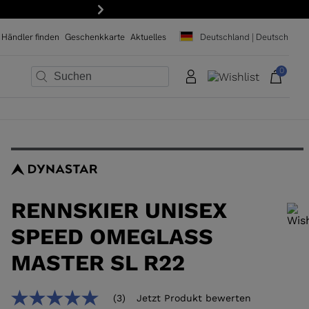
r!
Weiter
Händler finden
Geschenkkarte
Aktuelles
Deutschland | Deutsch
0
×
×
×
×
×
×
RENNSKIER UNISEX
SPEED OMEGLASS
MASTER SL R22
Um ein Produkt zur Wunschliste hinzuzufügen, wählen Sie bitte eine
(3)
Jetzt Produkt bewerten
5.0
Größe aus