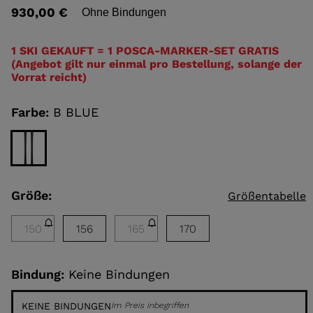
von
930,00 €
Ohne Bindungen
5
Sternen,
ELLE
Durchschnittswert
der
1 SKI GEKAUFT = 1 POSCA-MARKER-SET GRATIS
Bewertung.
(Angebot gilt nur einmal pro Bestellung, solange der
TOURING
Read
Vorrat reicht)
3
DECKEN
Reviews.
Link
NCEPT
Farbe:
B BLUE
auf
derselben
Seite.
Größe:
Größentabelle
150
156
165
170
Bindung:
Keine Bindungen
KEINE BINDUNGEN
Im Preis inbegriffen