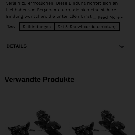
Verleih zu ermöglichen. Diese Bindung richtet sich an
Liebhaber von Bergabenteuern, die sich eine sichere
Bindung wünschen, die unter allen Umständen einfach
Read More
...
zu bedienen ist. Sie ist besonders vielseitig und
Skibindungen
Ski & Snowboardausrüstung
Tags:
verfügt über eine Skibremse, eine Einstiegshilfe (Easy
Step-in) und kippbare Steighilfen, die mit dem Stock
bedient werden können, ohne den Fersenautomat zu
DETAILS
drehen. Sie wiegt nur 540 g/Halbpaar.
Verwandte Produkte
4