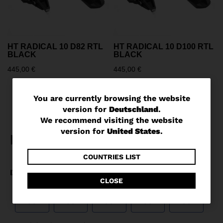
HT RADICAL 10 D82 RTL
HT RADICAL 10 D100 RTL
BLACK
BLACK
445,00 €
445,00 €
You
You are currently browsing the website
version for
Deutschland
.
are
We recommend visiting the website
currently
version for
United States
.
browsing
the
COUNTRIES LIST
website
CLOSE
version
for
Deutschland
.