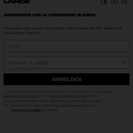
ABONNIEREN UND IN VERBINDUNG BLEIBEN
Abonnieren Sie unseren Newsletter und erhalten Sie 15% Rabatt auf
Ihren ersten Einkauf!
ANMELDEN
Diese Seite ist durch reCAPTCHA Enterprise geschützt, und die Google-
Datenschutzrichtlinie
und die
Nutzungsbedingungen
gelten.
Durch die Eingabe Ihrer E-Mail-Adresse erklären Sie sich damit
einverstanden, unsere Marketingangebote gemäß unserer
Datenschutzrichtlinie
zu erhalten.