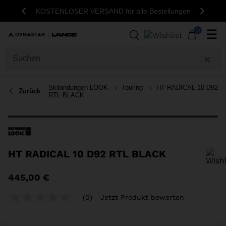
KOSTENLOSER VERSAND für alle Bestellungen
Zurück
Weite
0
☰
Skibindungen LOOK
Touring
HT RADICAL 10 D92
Zurück
RTL BLACK
HT RADICAL 10 D92 RTL BLACK
Um ein Produkt zur Wunschliste hinzuzufügen, wählen Sie bitte eine
445,00 €
Größe aus
(0)
Jetzt Produkt bewerten
Kein
Beurteilungswert
Link
auf