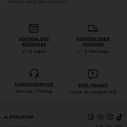
We
recommend
visiting
the
website
KOSTENLOSE
KOSTENLOSER
RÜCKGABE
VERSAND
version
in 14 tagen
2 - 3 Werktage
for
United
States
.
KUNDENSERVICE
EINE FRAGE?
Montag - Freitag
Lesen du unsere FAQ