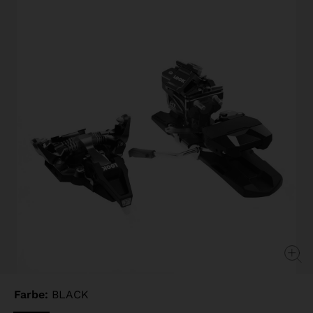
derselben
Seite.
Farbe:
BLACK