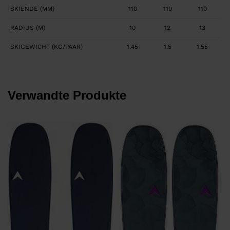
SKIENDE (MM)
110
110
110
RADIUS (M)
10
12
13
SKIGEWICHT (KG/PAAR)
1.45
1.5
1.55
Verwandte Produkte
4
P
6