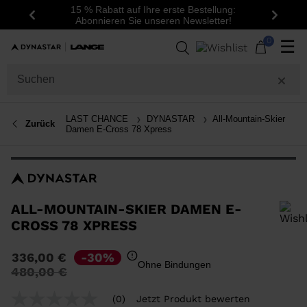
15 % Rabatt auf Ihre erste Bestellung:
Zurück
Weite
Abonnieren Sie unseren Newsletter!
0
☰
LAST CHANCE
DYNASTAR
All-Mountain-Skier
Zurück
Damen E-Cross 78 Xpress
ALL-MOUNTAIN-SKIER DAMEN E-
CROSS 78 XPRESS
Um ein Produkt zur Wunschliste hinzuzufügen, wählen Sie bitte eine
336,00 €
-30%
Größe aus
Ohne Bindungen
Preis
auf
480,00 €
reduziert
von
(0)
Jetzt Produkt bewerten
Kein