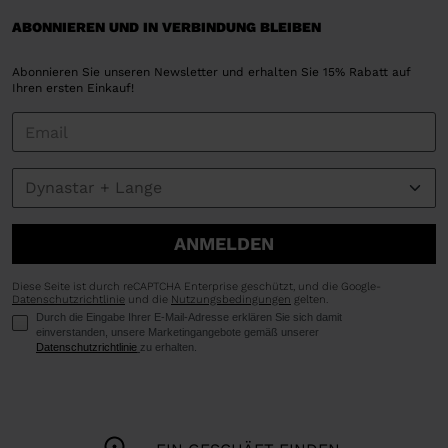
ABONNIEREN UND IN VERBINDUNG BLEIBEN
Abonnieren Sie unseren Newsletter und erhalten Sie 15% Rabatt auf
Ihren ersten Einkauf!
ANMELDEN
Diese Seite ist durch reCAPTCHA Enterprise geschützt, und die Google-
Datenschutzrichtlinie
und die
Nutzungsbedingungen
gelten.
Durch die Eingabe Ihrer E-Mail-Adresse erklären Sie sich damit
einverstanden, unsere Marketingangebote gemäß unserer
Datenschutzrichtlinie
zu erhalten.