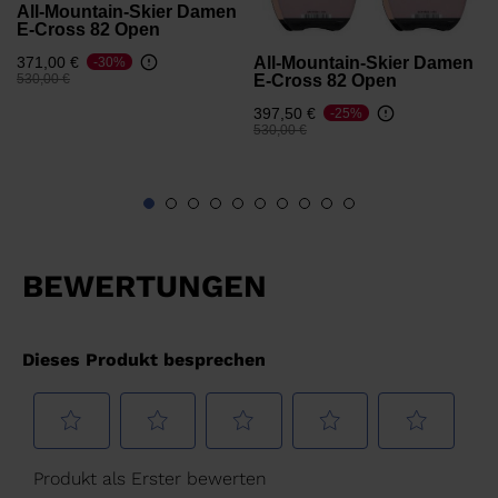
All-Mountain-Skier Damen
E-Cross 82 Open
All-Mountain-Skier Damen
371,00 €
-30%
Preis reduziert von
auf
E-Cross 82 Open
530,00 €
397,50 €
-25%
Preis reduziert von
auf
530,00 €