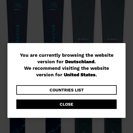
You
You are currently browsing the website
version for
Deutschland
.
are
We recommend visiting the website
currently
version for
United States
.
browsing
the
COUNTRIES LIST
website
CLOSE
version
for
Deutschland
.