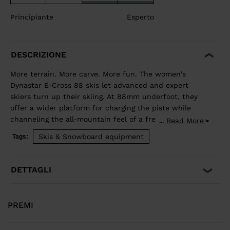
Principiante
Esperto
DESCRIZIONE
More terrain. More carve. More fun. The women's
Dynastar E-Cross 88 skis let advanced and expert
skiers turn up their skiing. At 88mm underfoot, they
offer a wider platform for charging the piste while
channeling the all-mountain feel of a freeride ski for
Read More
...
exploring new terrain. Our Hybrid Core blends wood
Skis & Snowboard equipment
Tags:
and polyurethane for a light but stable feel, while
traditional sidewall construction ensures predictable
edge control through every turn. Balanced Weight and
DETTAGLI
Performance Hybrid Core 2.0 blends the performance
of wood with the lightweight and smooth ride of PU. A
three-direction wood layup reduces glued fiberglass
PREMI
layers for a lower environmental footprint. Smooth
Turn Transitions Adaptativ Sidecut creates a smooth