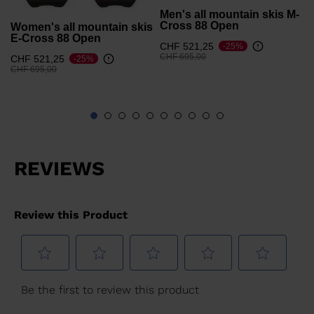
Men's all mountain skis M-
Cross 88 Open
Women's all mountain skis
E-Cross 88 Open
CHF 521,25
-25%
Prezzo ridotto da
a
CHF 695,00
CHF 521,25
-25%
Prezzo ridotto da
a
CHF 695,00