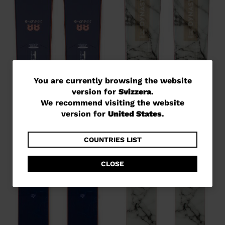
You
You are currently browsing the website
version for
Svizzera
.
are
We recommend visiting the website
currently
version for
United States
.
browsing
the
COUNTRIES LIST
website
CLOSE
version
for
Svizzera
.
We