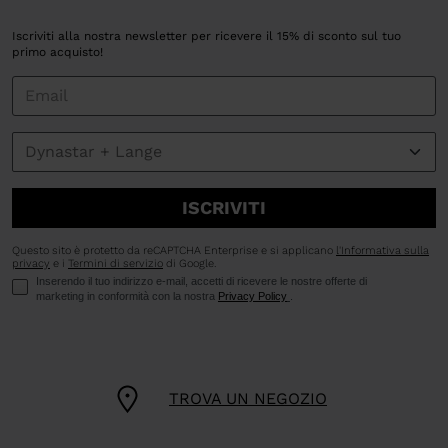
Iscriviti alla nostra newsletter per ricevere il 15% di sconto sul tuo
primo acquisto!
ISCRIVITI
Questo sito è protetto da reCAPTCHA Enterprise e si applicano
l'Informativa sulla
privacy
e i
Termini di servizio
di Google.
Inserendo il tuo indirizzo e-mail, accetti di ricevere le nostre offerte di
marketing in conformità con la nostra
Privacy Policy
.
TROVA UN NEGOZIO