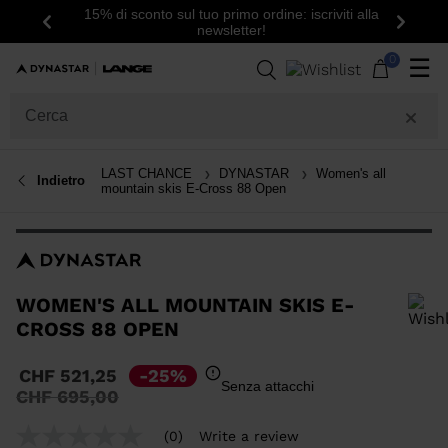
15% di sconto sul tuo primo ordine: iscriviti alla
Indietro
Avanti
newsletter!
0
☰
LAST CHANCE
DYNASTAR
Women's all
Indietro
mountain skis E-Cross 88 Open
WOMEN'S ALL MOUNTAIN SKIS E-
CROSS 88 OPEN
Per aggiungere un prodotto alla Wishlist, seleziona una taglia
CHF 521,25
-25%
Senza attacchi
Prezzo
a
CHF 695,00
ridotto
da
(0)
Write a review
No