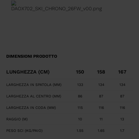
transition between tip waist, and tail geometry for
fluid turn initiation and finish. Precise, Powerful Edge
Control Full sidewall construction from tip to tail
maximizes edge grip and precision. Smooth, Powerful
Feel Central titanal layer absorbs vibration and
transfers power to ski.
DIMENSIONI PRODOTTO
LUNGHEZZA (CM)
150
158
167
LARGHEZZA IN SPATOLA (MM)
133
134
134
LARGHEZZA AL CENTRO (MM)
86
87
87
LARGHEZZA IN CODA (MM)
115
116
116
RAGGIO (M)
10
11
13
PESO SCI (KG/PAIO)
1.55
1.65
1.7