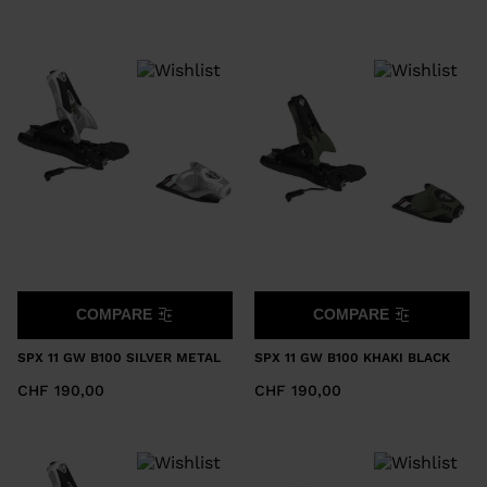
recommend
visiting
the
website
version
for
United
States
.
COMPARE
COMPARE
SPX 11 GW B100 SILVER METAL
SPX 11 GW B100 KHAKI BLACK
CHF 190,00
CHF 190,00