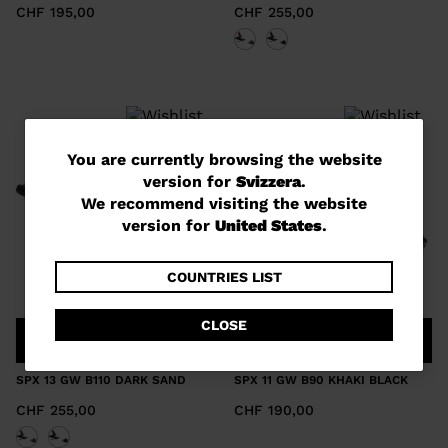
CHF 195,00
CHF 255,00
You
You are currently browsing the website
version for
Svizzera
.
are
We recommend visiting the website
currently
version for
United States
.
browsing
the
COUNTRIES LIST
website
CLOSE
version
COMPARE
COMPARE
for
SPX 13 GW B110 DARK SAND
SPX 11 GW B90 KHAKI BLACK
Svizzera
.
CHF 255,00
CHF 190,00
We