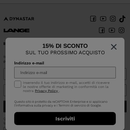
×
ISCRIVITI E RIMANI CONNESSO
15% DI SCONTO
SUL TUO PROSSIMO ACQUISTO
Iscriviti alla nostra newsletter per ricevere il 15% di sconto sul tuo
primo acquisto!
Indirizzo e-mail
Inserendo il tuo indirizzo e-mail, accetti di ricevere
le nostre offerte di marketing in conformità con la
nostra
Privacy Policy
.
Questo sito è protetto da reCAPTCHA Enterprise e si applicano
ISCRIVITI
l'Informativa sulla privacy
e i
Termini di servizio
di Google.
Iscriviti
Questo sito è protetto da reCAPTCHA Enterprise e si applicano
l'Informativa sulla
privacy
e i
Termini di servizio
di Google.
Inserendo il tuo indirizzo e-mail, accetti di ricevere le nostre offerte di