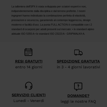
La talloniera dell'SPX è stata sviluppata per sciatori esperti e non,
indipendentemente dalla disciplina e dal terreno preferito. I nostri
ingegneri hanno individuato la combinazione perfetta di elasticità,
prestazioni e sicurezza, garantendo al contempo leggerezza, design
moderno e facilità d'uso. La punta FULL ACTION è compatibile con i 2
standard di scarponi per adulti presenti sul mercato: • lo standard alpino
abituale ISO 5355 A • lo standard ISO 23223 A - GRIPWALK® A.
RESI GRATUITI
SPEDIZIONE GRATUITA
entro 14 giorni
in 3 - 4 giorni lavorativi
SERVIZIO CLIENTI
DOMANDE?
Lunedì - Venerdì
leggi le nostre FAQ