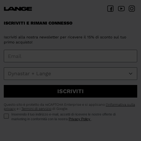
ISCRIVITI E RIMANI CONNESSO
Iscriviti alla nostra newsletter per ricevere il 15% di sconto sul tuo
primo acquisto!
ISCRIVITI
Questo sito è protetto da reCAPTCHA Enterprise e si applicano
l'Informativa sulla
privacy
e i
Termini di servizio
di Google.
Inserendo il tuo indirizzo e-mail, accetti di ricevere le nostre offerte di
marketing in conformità con la nostra
Privacy Policy
.