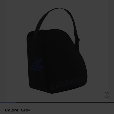
value
Same
page
link.
Colore:
Grey