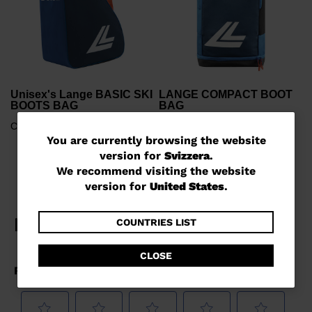
Unisex's Lange BASIC SKI
LANGE COMPACT BOOT
BOOTS BAG
BAG
CHF 37,00
CHF 135,00
You
You are currently browsing the website
version for
Svizzera
.
are
We recommend visiting the website
currently
version for
United States
.
browsing
the
COUNTRIES LIST
website
CLOSE
version
for
Svizzera
.