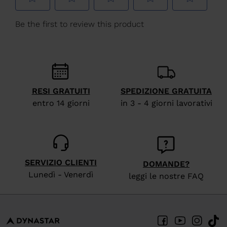
We
recommend
visiting
the
website
version
RESI GRATUITI
SPEDIZIONE GRATUITA
for
entro 14 giorni
in 3 - 4 giorni lavorativi
United
States
.
SERVIZIO CLIENTI
DOMANDE?
Lunedì - Venerdì
leggi le nostre FAQ