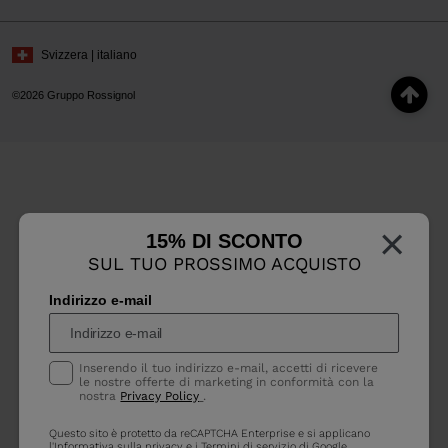
Svizzera | italiano
©2026 Gruppo Rossignol
×
15% DI SCONTO
SUL TUO PROSSIMO ACQUISTO
Indirizzo e-mail
Inserendo il tuo indirizzo e-mail, accetti di ricevere
le nostre offerte di marketing in conformità con la
nostra
Privacy Policy
.
Questo sito è protetto da reCAPTCHA Enterprise e si applicano
l'Informativa sulla privacy
e i
Termini di servizio
di Google.