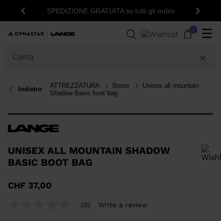
15% 
SPEDIZIONE GRATUITA su tutti gli ordini
Indietro
Avanti
0
☰
ATTREZZATURA
Borse
Unisex all mountain
Indietro
Shadow Basic boot bag
UNISEX ALL MOUNTAIN SHADOW
BASIC BOOT BAG
Per aggiungere un prodotto alla Wishlist, seleziona una taglia
CHF 37,00
(0)
Write a review
No
rating