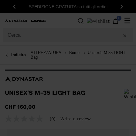
15% d
SPEDIZIONE GRATUITA su tutti gli ordini
Indietro
Avanti
0
☰
ATTREZZATURA
Borse
Unisex's M-35 LIGHT
Indietro
Bag
UNISEX'S M-35 LIGHT BAG
Per aggiungere un prodotto alla Wishlist, seleziona una taglia
CHF 160,00
(0)
Write a review
No
rating
value
Same