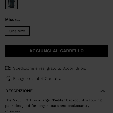
Misura:
One size
Taglia
One
AGGIUNGI AL CARRELLO
size
selected
Spedizione e resi gratuiti.
Scopri di più
Bisogno d'aiuto?
Contattaci
DESCRIZIONE
The M-35 LIGHT is a large, 35-liter backcountry touring
pack designed for longer tours and backcountry
missions.