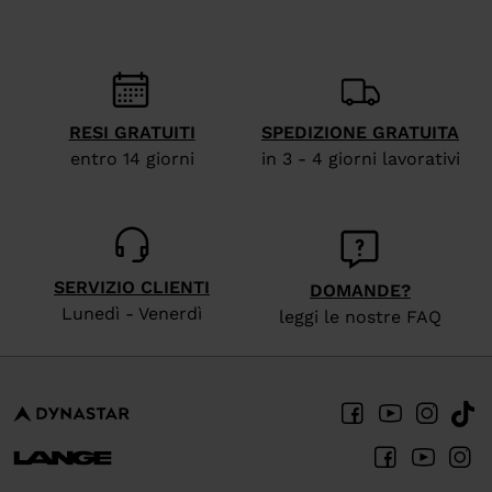
recommend
visiting
the
website
RESI GRATUITI
SPEDIZIONE GRATUITA
version
entro 14 giorni
in 3 - 4 giorni lavorativi
for
United
States
.
SERVIZIO CLIENTI
DOMANDE?
Lunedì - Venerdì
leggi le nostre FAQ