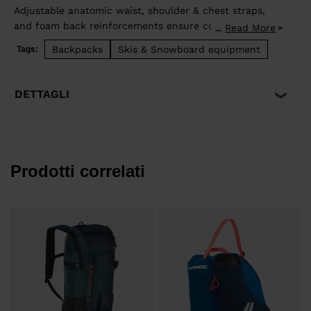
Adjustable anatomic waist, shoulder & chest straps,
and foam back reinforcements ensure comfortable
Read More
...
good load distribution. Zip back access allows easy
Backpacks
Skis & Snowboard equipment
Tags:
access to stowed gear and dedicated pocket on the
front allows quick access to backcountry safety
equipment in case of emergency. Lateral straps for
DETTAGLI
easy ski carrying. High end fabrics for a light and
durable bag.
Prodotti correlati