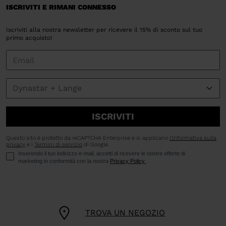
ISCRIVITI E RIMANI CONNESSO
Iscriviti alla nostra newsletter per ricevere il 15% di sconto sul tuo
primo acquisto!
ISCRIVITI
Questo sito è protetto da reCAPTCHA Enterprise e si applicano
l'Informativa sulla
privacy
e i
Termini di servizio
di Google.
Inserendo il tuo indirizzo e-mail, accetti di ricevere le nostre offerte di
marketing in conformità con la nostra
Privacy Policy
.
TROVA UN NEGOZIO