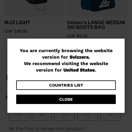
M-22 LIGHT
Unisex's LANGE MEDIUM
SKI BOOTS BAG
CHF 140,00
CHF 82,00
You
You are currently browsing the website
version for
Svizzera
.
are
We recommend visiting the website
currently
version for
United States
.
browsing
the
COUNTRIES LIST
website
CLOSE
version
for
Svizzera
.
We