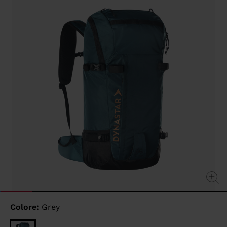
page
link.
Colore:
Grey