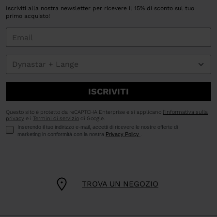
Iscriviti alla nostra newsletter per ricevere il 15% di sconto sul tuo
primo acquisto!
ISCRIVITI
Questo sito è protetto da reCAPTCHA Enterprise e si applicano
l'Informativa sulla
privacy
e i
Termini di servizio
di Google.
Inserendo il tuo indirizzo e-mail, accetti di ricevere le nostre offerte di
marketing in conformità con la nostra
Privacy Policy
.
TROVA UN NEGOZIO