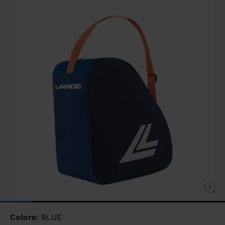
value
Same
page
link.
Colore:
BLUE