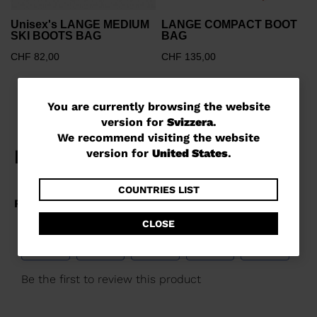
Unisex's LANGE MEDIUM
LANGE COMPACT BOOT
SKI BOOTS BAG
BAG
CHF 82,00
CHF 135,00
You
You are currently browsing the website
version for
Svizzera
.
are
We recommend visiting the website
currently
version for
United States
.
browsing
the
COUNTRIES LIST
website
CLOSE
version
for
Svizzera
.
We