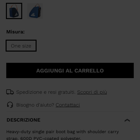
Misura:
One size
Taglia
One
AGGIUNGI AL CARRELLO
size
selected
Spedizione e resi gratuiti.
Scopri di più
Bisogno d'aiuto?
Contattaci
DESCRIZIONE
Heavy-duty single pair boot bag with shoulder carry
strap. 600D PVC-coated polyester.