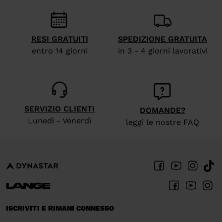
recommend
visiting
the
RESI GRATUITI
SPEDIZIONE GRATUITA
website
entro 14 giorni
in 3 - 4 giorni lavorativi
version
for
United
States
.
SERVIZIO CLIENTI
DOMANDE?
Lunedì - Venerdì
leggi le nostre FAQ
ISCRIVITI E RIMANI CONNESSO