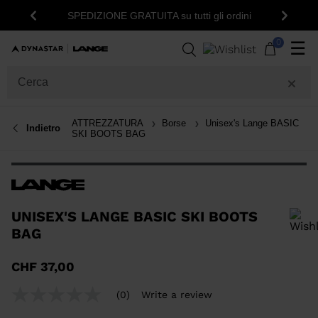
15% di sconto sul 
SPEDIZIONE GRATUITA su tutti gli ordini
Indietro
Avanti
0
☰
ATTREZZATURA
Borse
Unisex's Lange BASIC
Indietro
SKI BOOTS BAG
UNISEX'S LANGE BASIC SKI BOOTS
BAG
Per aggiungere un prodotto alla Wishlist, seleziona una taglia
CHF 37,00
(0)
Write a review
No
rating