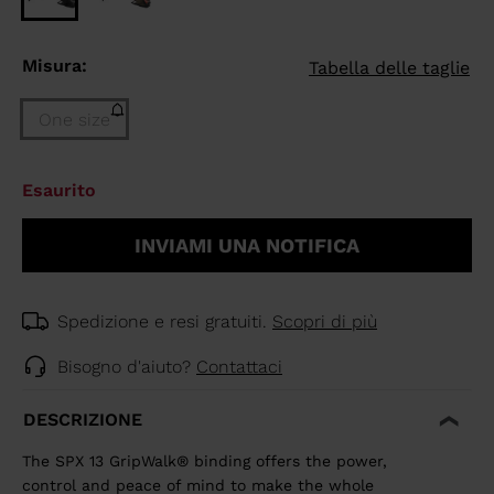
Misura:
Tabella delle taglie
One size
Taglia
Esaurito
One
size
INVIAMI UNA NOTIFICA
(Esaurito)
selected
Spedizione e resi gratuiti.
Scopri di più
Bisogno d'aiuto?
Contattaci
DESCRIZIONE
The SPX 13 GripWalk® binding offers the power,
control and peace of mind to make the whole