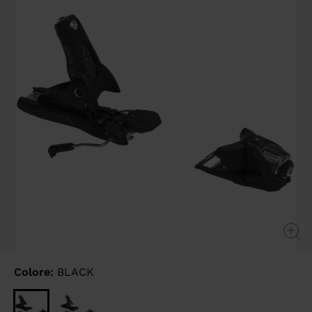
link.
Colore:
BLACK