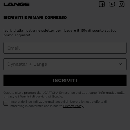
ISCRIVITI E RIMANI CONNESSO
Iscriviti alla nostra newsletter per ricevere il 15% di sconto sul tuo
primo acquisto!
ISCRIVITI
Questo sito è protetto da reCAPTCHA Enterprise e si applicano
l'Informativa sulla
privacy
e i
Termini di servizio
di Google.
Inserendo il tuo indirizzo e-mail, accetti di ricevere le nostre offerte di
marketing in conformità con la nostra
Privacy Policy
.