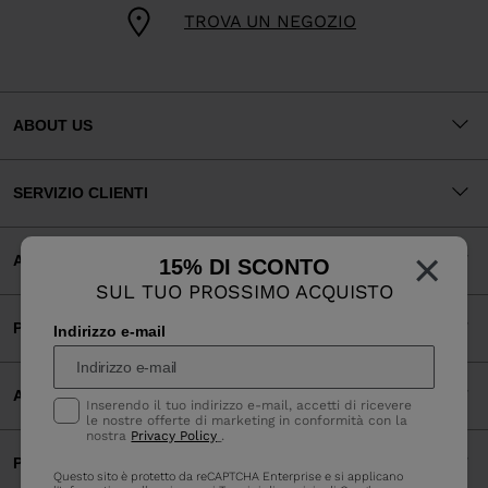
TROVA UN NEGOZIO
ABOUT US
SERVIZIO CLIENTI
×
AREA LEGALE
15% DI SCONTO
SUL TUO PROSSIMO ACQUISTO
PAGAMENTI ACCETTATI
Indirizzo e-mail
APP
Inserendo il tuo indirizzo e-mail, accetti di ricevere
le nostre offerte di marketing in conformità con la
nostra
Privacy Policy
.
PARTNERS
Questo sito è protetto da reCAPTCHA Enterprise e si applicano