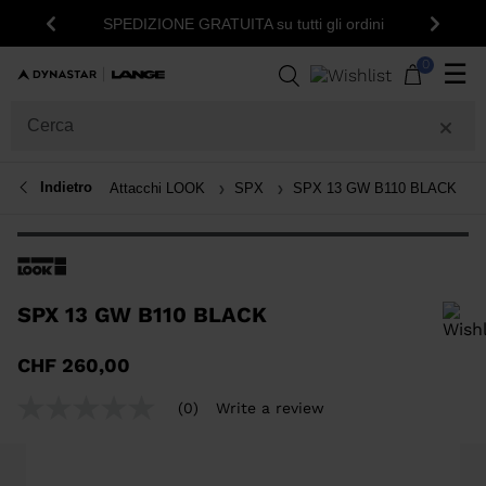
SPEDIZIONE GRATUITA su tutti gli ordini
Indietro
Avanti
0
☰
Indietro
Attacchi LOOK
SPX
SPX 13 GW B110 BLACK
SPX 13 GW B110 BLACK
Per aggiungere un prodotto alla Wishlist, seleziona una taglia
CHF 260,00
(0)
Write a review
No
rating
value
Same
page