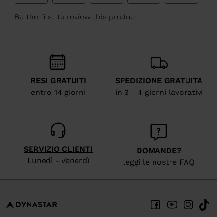
We
recommend
visiting
the
website
RESI GRATUITI
SPEDIZIONE GRATUITA
version
entro 14 giorni
in 3 - 4 giorni lavorativi
for
United
States
.
SERVIZIO CLIENTI
DOMANDE?
Lunedì - Venerdì
leggi le nostre FAQ