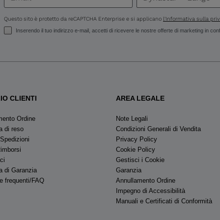
United
States
.
Questo sito è protetto da reCAPTCHA Enterprise e si applicano
l'Informativa sulla pri
Inserendo il tuo indirizzo e-mail, accetti di ricevere le nostre offerte di marketing in co
IO CLIENTI
AREA LEGALE
mento Ordine
Note Legali
a di reso
Condizioni Generali di Vendita
 Spedizioni
Privacy Policy
Rimborsi
Cookie Policy
ci
Gestisci i Cookie
a di Garanzia
Garanzia
 frequenti/FAQ
Annullamento Ordine
Impegno di Accessibilità
Manuali e Certificati di Conformità