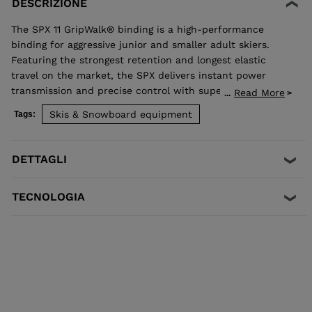
DESCRIZIONE
The SPX 11 GripWalk® binding is a high-performance
binding for aggressive junior and smaller adult skiers.
Featuring the strongest retention and longest elastic
travel on the market, the SPX delivers instant power
transmission and precise control with superior shock
Read More
...
absorption to reduce unwanted pre-release. The toe
Skis & Snowboard equipment
Tags:
allows upward release independent of the heel for the
most effective protection in a fall. Compatible with all
traditional Alpine ISO 5355 A and GripWalk® ISO 23223 A
DETTAGLI
boot soles.
TECNOLOGIA