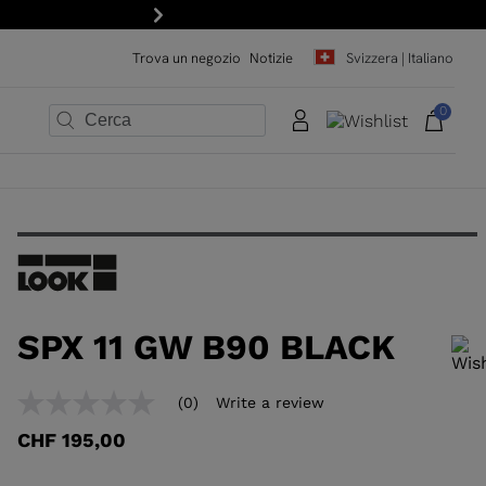
Avanti
Trova un negozio
Notizie
Svizzera | Italiano
0
×
×
×
×
×
×
SPX 11 GW B90 BLACK
Per aggiungere un prodotto alla Wishlist, seleziona una taglia
(0)
Write a review
No
rating
CHF 195,00
value
Same
page