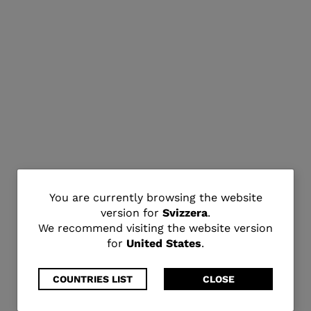
You
You are currently browsing the website
version for
Svizzera
.
are
We recommend visiting the website version
for
United States
.
currently
browsing
COUNTRIES LIST
CLOSE
the