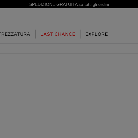
SPEDIZIONE GRATUITA su tutti gli ordini
TREZZATURA
LAST CHANCE
EXPLORE
LA NOSTRA
BAMBINO
BAMBINO
STORIA
DE
SCARPONI DA FREERIDE
SCI ALL MOUNTAIN
CONCEPT
SCARPONI RACING
RACING
RS
SHADOW
PONI
LX