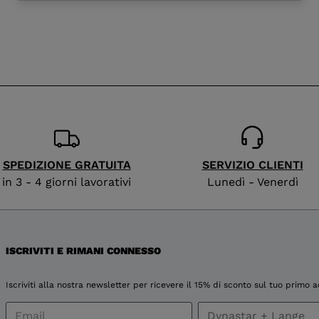
website
version
for
Svizzera
.
We
recommend
SPEDIZIONE GRATUITA
SERVIZIO CLIENTI
visiting
in 3 - 4 giorni lavorativi
Lunedì - Venerdì
the
website
ISCRIVITI E RIMANI CONNESSO
version
Iscriviti alla nostra newsletter per ricevere il 15% di sconto sul tuo primo a
for