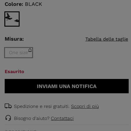
link.
Colore:
BLACK
ELLI
SCI ALPINISMO
Misura:
Tabella delle taglie
One size
Taglia
Esaurito
One
size
INVIAMI UNA NOTIFICA
(Esaurito)
selected
Spedizione e resi gratuiti.
Scopri di più
Bisogno d'aiuto?
Contattaci