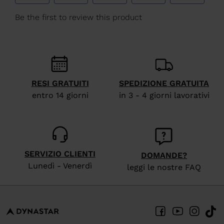
We
recommend
visiting
the
website
RESI GRATUITI
SPEDIZIONE GRATUITA
version
entro 14 giorni
in 3 - 4 giorni lavorativi
for
United
States
.
SERVIZIO CLIENTI
DOMANDE?
Lunedì - Venerdì
leggi le nostre FAQ