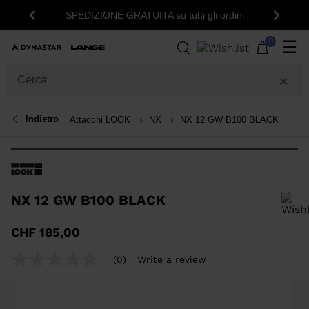
SPEDIZIONE GRATUITA su tutti gli ordini
Indietro
Avanti
0
☰
Indietro
Attacchi LOOK
NX
NX 12 GW B100 BLACK
NX 12 GW B100 BLACK
Per aggiungere un prodotto alla Wishlist, seleziona una taglia
CHF 185,00
(0)
Write a review
No
rating
value
Same
page