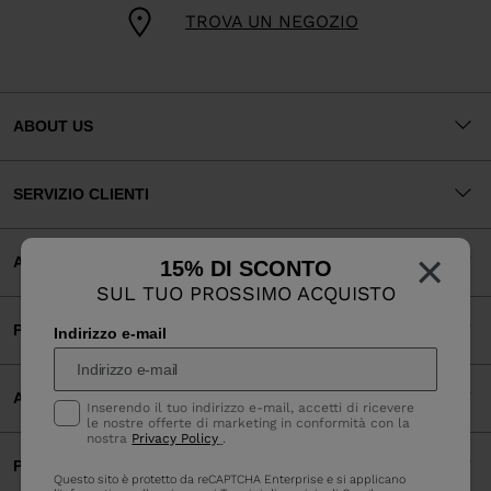
TROVA UN NEGOZIO
ABOUT US
SERVIZIO CLIENTI
×
AREA LEGALE
15% DI SCONTO
SUL TUO PROSSIMO ACQUISTO
PAGAMENTI ACCETTATI
Indirizzo e-mail
APP
Inserendo il tuo indirizzo e-mail, accetti di ricevere
le nostre offerte di marketing in conformità con la
nostra
Privacy Policy
.
PARTNERS
Questo sito è protetto da reCAPTCHA Enterprise e si applicano