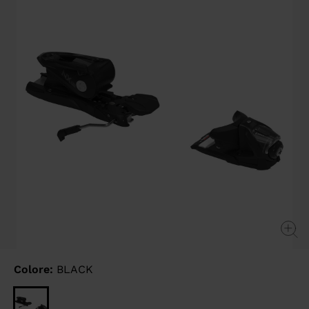
link.
Colore:
BLACK