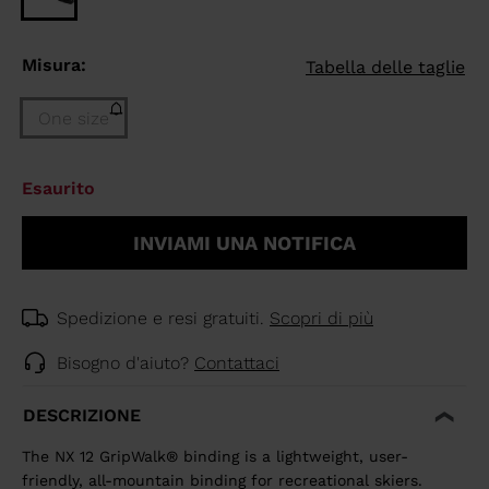
Misura:
Tabella delle taglie
One size
Taglia
Esaurito
One
size
INVIAMI UNA NOTIFICA
(Esaurito)
selected
Spedizione e resi gratuiti.
Scopri di più
Bisogno d'aiuto?
Contattaci
DESCRIZIONE
The NX 12 GripWalk® binding is a lightweight, user-
friendly, all-mountain binding for recreational skiers.