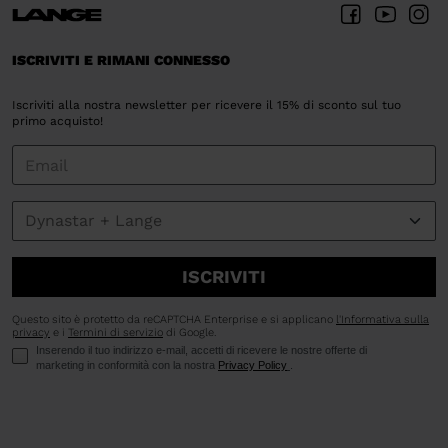
ISCRIVITI E RIMANI CONNESSO
Iscriviti alla nostra newsletter per ricevere il 15% di sconto sul tuo
primo acquisto!
ISCRIVITI
Questo sito è protetto da reCAPTCHA Enterprise e si applicano
l'Informativa sulla
privacy
e i
Termini di servizio
di Google.
Inserendo il tuo indirizzo e-mail, accetti di ricevere le nostre offerte di
marketing in conformità con la nostra
Privacy Policy
.