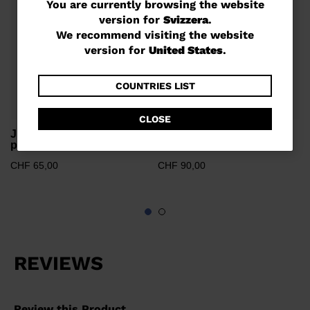
You
You are currently browsing the website
version for
Svizzera
.
are
We recommend visiting the website
currently
version for
United States
.
browsing
the
COUNTRIES LIST
website
CLOSE
version
Junior unisex race ski
Unisex race ski poles
poles Speed SL
Speed SL SR
for
CHF 65,00
CHF 90,00
Svizzera
.
We
recommend
visiting
the
website
version