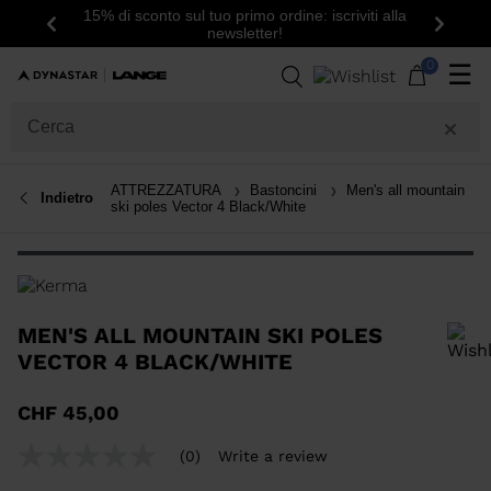
15% di sconto sul tuo primo ordine: iscriviti alla
Indietro
Avanti
newsletter!
0
☰
ATTREZZATURA
Bastoncini
Men's all mountain
Indietro
ski poles Vector 4 Black/White
MEN'S ALL MOUNTAIN SKI POLES
VECTOR 4 BLACK/WHITE
Per aggiungere un prodotto alla Wishlist, seleziona una taglia
CHF 45,00
(0)
Write a review
No
rating