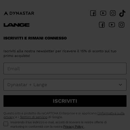
ISCRIVITI E RIMANI CONNESSO
Iscriviti alla nostra newsletter per ricevere il 15% di sconto sul tuo
primo acquisto!
ISCRIVITI
Questo sito è protetto da reCAPTCHA Enterprise e si applicano
l'Informativa sulla
privacy
e i
Termini di servizio
di Google.
Inserendo il tuo indirizzo e-mail, accetti di ricevere le nostre offerte di
marketing in conformità con la nostra
Privacy Policy
.