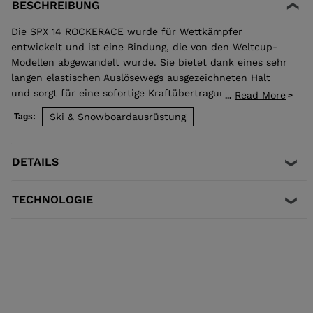
BESCHREIBUNG
Die SPX 14 ROCKERACE wurde für Wettkämpfer
entwickelt und ist eine Bindung, die von den Weltcup-
Modellen abgewandelt wurde. Sie bietet dank eines sehr
langen elastischen Auslösewegs ausgezeichneten Halt
und sorgt für eine sofortige Kraftübertragung, eine
Read More
...
bessere Stoßabsorption und eine maximale Begrenzung
Ski & Snowboardausrüstung
Tags:
von unbeabsichtigten Fehlauslösungen. Ihre kurze
Montagezone und die halb aufgehängte Ferse verbessern
den Flex des Skis und sorgen für eine weitere Portion
DETAILS
Präzision und Kontrolle. Sie ist nur mit Skiern mit einer
R22-Scheibe und Schuhen kompatibel, die den
TECHNOLOGIE
Standards ISO 5355 A und GripWalk® ISO 23223 A
entsprechen.