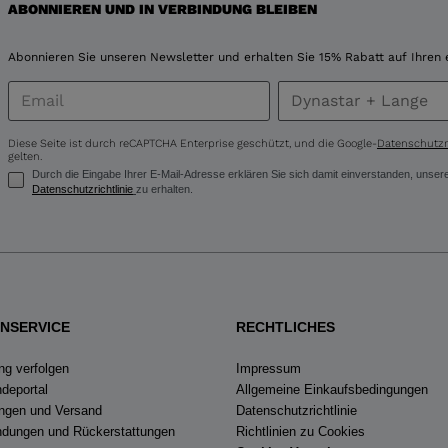
ABONNIEREN UND IN VERBINDUNG BLEIBEN
for
Abonnieren Sie unseren Newsletter und erhalten Sie 15% Rabatt auf Ihren 
United
States
.
Diese Seite ist durch reCAPTCHA Enterprise geschützt, und die Google-
Datenschutzri
gelten.
Durch die Eingabe Ihrer E-Mail-Adresse erklären Sie sich damit einverstanden, uns
Datenschutzrichtlinie
zu erhalten.
NSERVICE
RECHTLICHES
ng verfolgen
Impressum
deportal
Allgemeine Einkaufsbedingungen
ungen und Versand
Datenschutzrichtlinie
dungen und Rückerstattungen
Richtlinien zu Cookies