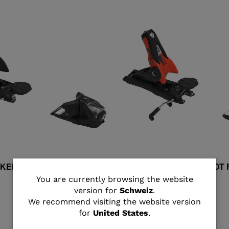
CKERACE GW BLACK RED
SPX 15 ROCKERACE HOT 
You
You are currently browsing the website
CHF 400,00
version for
Schweiz
.
are
We recommend visiting the website version
for
United States
.
currently