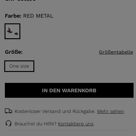
value
Same
page
link.
Farbe:
RED METAL
ELLE
TOURING
DECKEN
NCEPT
Größe:
Größentabelle
One size
Größe
One
IN DEN WARENKORB
size
selected
Kostenloser Versand und Rückgabe.
Mehr sehen
Brauchst du Hilfe?
Kontaktiere uns