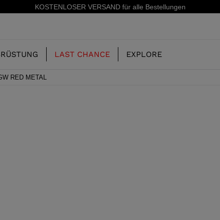
 VERSAND für alle Bestellungen
SRÜSTUNG
LAST CHANCE
EXPLORE
GW RED METAL
UNSERE
KINDER
KINDER
GESCHICHTE
ERIDE
SKISCHUHE-FREERIDE
SKIS-ALL MOUNTAIN
CONCEPT
 MOUNTAIN UND
SKISCHUHE-RACING
RACING
RS
SHADOW
ING
LX