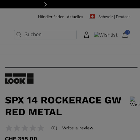
15 % Rabatt auf Ihre erste Bestellung: Abonnieren Sie unsere
Weiter
Händler finden
Aktuelles
Schweiz | Deutsch
0
×
×
×
×
×
×
SPX 14 ROCKERACE GW
RED METAL
Um ein Produkt zur Wunschliste hinzuzufügen, wählen Sie bitte eine
(0)
Write a review
No
Größe aus
rating
CHF 355,00