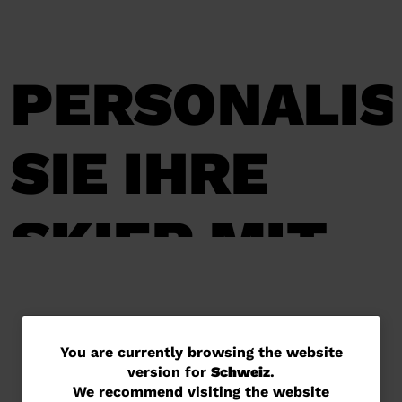
PERSONALIS
SIE IHRE
SKIER MIT
POSCA
You
You are currently browsing the website
version for
Schweiz
.
are
We recommend visiting the website