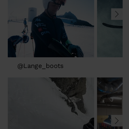
States
.
@Lange_boots