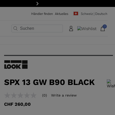
15 % Rabatt auf Ihre erste Bestellung: Abonnieren Sie unsere
Weiter
Händler finden
Aktuelles
Schweiz | Deutsch
0
×
×
×
×
×
×
SPX 13 GW B90 BLACK
Um ein Produkt zur Wunschliste hinzuzufügen, wählen Sie bitte eine
(0)
Write a review
No
Größe aus
rating
CHF 260,00
value
Same
page