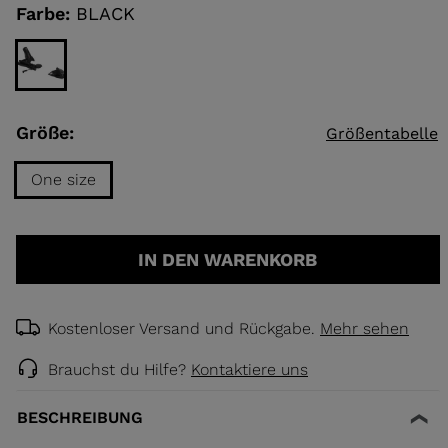
link.
Farbe:
BLACK
ELLE
TOURING
DECKEN
Größe:
Größentabelle
NCEPT
One size
Größe
One
IN DEN WARENKORB
size
selected
Kostenloser Versand und Rückgabe.
Mehr sehen
Brauchst du Hilfe?
Kontaktiere uns
BESCHREIBUNG