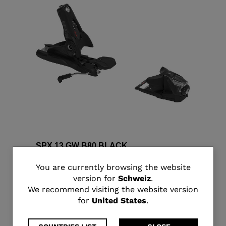
SPX 13 GW B80 BLACK
CHF 260,00
You
You are currently browsing the website
version for
Schweiz
.
are
We recommend visiting the website version
for
United States
.
currently