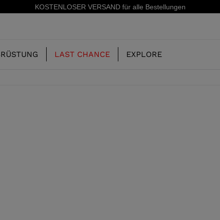
 VERSAND für alle Bestellungen
SRÜSTUNG
LAST CHANCE
EXPLORE
UNSERE
KINDER
KINDER
GESCHICHTE
ERIDE
SKISCHUHE-FREERIDE
SKIS-ALL MOUNTAIN
CONCEPT
 MOUNTAIN UND
SKISCHUHE-RACING
RACING
RS
SHADOW
ING
LX