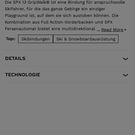
Die SPX 13 GripWalk® ist eine Bindung für anspruchsvolle
Skifahrer, für die das ganze Gebirge ein einziger
Playground ist, auf dem sie sich austoben können. Die
Kombination aus Full Action-Vorderbacken und SPX
Fersenautomat bietet eine multidirektionale Auslösung
Read More
...
für optimale Sicherheit und eine hervorragende
Skibindungen
Ski & Snowboardausrüstung
Tags:
Stoßdämpfung, um Fehlauslösungen auf ein Minimum zu
reduzieren. Kontrolle und Leistung bilden hierbei das
Leitmotiv. Sie ist mit allen ISO 5355 A- und GripWalk®-
DETAILS
Sohlen (ISO 23223 A) für Erwachsene kompatibel.
TECHNOLOGIE