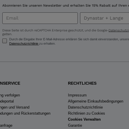
for
Abonnieren Sie unseren Newsletter und erhalten Sie 15% Rabatt auf Ihren 
United
States
.
Diese Seite ist durch reCAPTCHA Enterprise geschützt, und die Google-
Datenschutzri
gelten.
Durch die Eingabe Ihrer E-Mail-Adresse erklären Sie sich damit einverstanden, uns
Datenschutzrichtlinie
zu erhalten.
NSERVICE
RECHTLICHES
ng verfolgen
Impressum
deportal
Allgemeine Einkaufsbedingungen
ungen und Versand
Datenschutzrichtlinie
dungen und Rückerstattungen
Richtlinien zu Cookies
Cookies Verwalten
eanfrage
Garantie