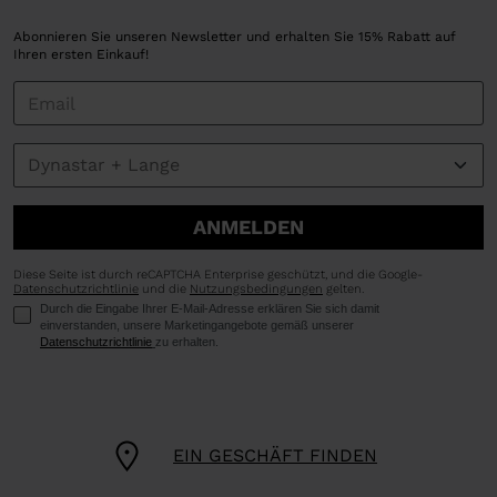
Abonnieren Sie unseren Newsletter und erhalten Sie 15% Rabatt auf
Ihren ersten Einkauf!
ANMELDEN
Diese Seite ist durch reCAPTCHA Enterprise geschützt, und die Google-
Datenschutzrichtlinie
und die
Nutzungsbedingungen
gelten.
Durch die Eingabe Ihrer E-Mail-Adresse erklären Sie sich damit
einverstanden, unsere Marketingangebote gemäß unserer
Datenschutzrichtlinie
zu erhalten.
EIN GESCHÄFT FINDEN