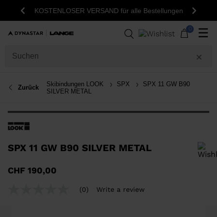
KOSTENLOSER VERSAND für alle Bestellungen
Zurück
Weite
0
☰
Skibindungen LOOK
SPX
SPX 11 GW B90
Zurück
SILVER METAL
SPX 11 GW B90 SILVER METAL
Um ein Produkt zur Wunschliste hinzuzufügen, wählen Sie bitte eine
CHF 190,00
Größe aus
(0)
Write a review
No
rating
value
Same