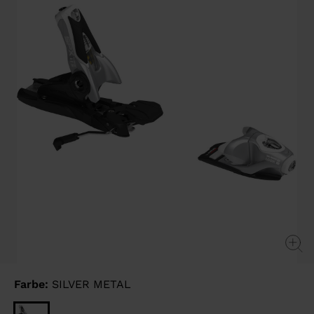
page
link.
Farbe:
SILVER METAL