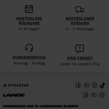
recommend
visiting
KOSTENLOSE
KOSTENLOSER
the
RÜCKGABE
VERSAND
website
in 14 tagen
3 - 4 Werktage
version
for
United
States
.
KUNDENSERVICE
EINE FRAGE?
Montag - Freitag
Lesen du unsere FAQ
ABONNIEREN UND IN VERBINDUNG BLEIBEN