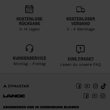
recommend
visiting
KOSTENLOSE
KOSTENLOSER
the
RÜCKGABE
VERSAND
website
in 14 tagen
3 - 4 Werktage
version
for
United
States
.
KUNDENSERVICE
EINE FRAGE?
Montag - Freitag
Lesen du unsere FAQ
ABONNIEREN UND IN VERBINDUNG BLEIBEN