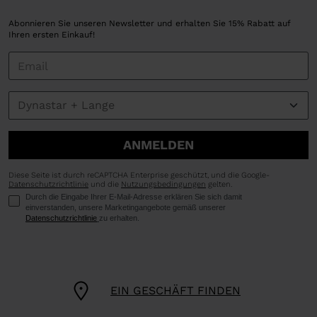
Abonnieren Sie unseren Newsletter und erhalten Sie 15% Rabatt auf
Ihren ersten Einkauf!
ANMELDEN
Diese Seite ist durch reCAPTCHA Enterprise geschützt, und die Google-
Datenschutzrichtlinie
und die
Nutzungsbedingungen
gelten.
Durch die Eingabe Ihrer E-Mail-Adresse erklären Sie sich damit
einverstanden, unsere Marketingangebote gemäß unserer
Datenschutzrichtlinie
zu erhalten.
EIN GESCHÄFT FINDEN