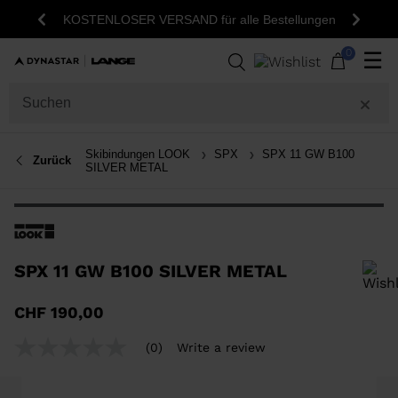
KOSTENLOSER VERSAND für alle Bestellungen
Zurück
Weite
0
☰
Skibindungen LOOK
SPX
SPX 11 GW B100
Zurück
SILVER METAL
SPX 11 GW B100 SILVER METAL
Um ein Produkt zur Wunschliste hinzuzufügen, wählen Sie bitte eine
CHF 190,00
Größe aus
(0)
Write a review
No
rating
value
Same