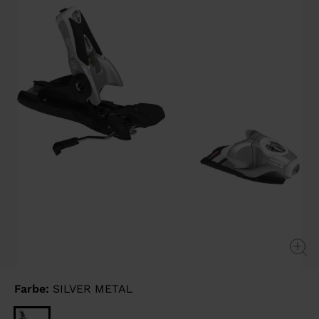
page
link.
Farbe:
SILVER METAL