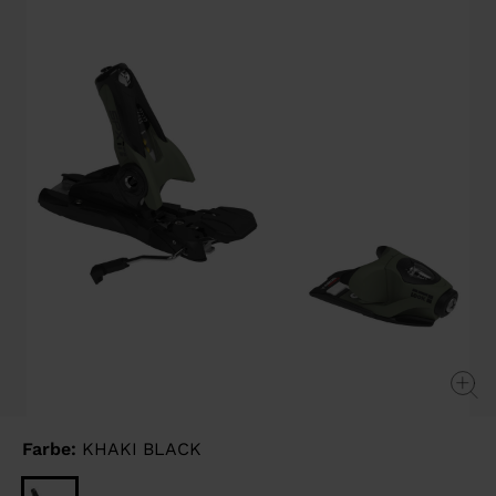
page
link.
Farbe:
KHAKI BLACK