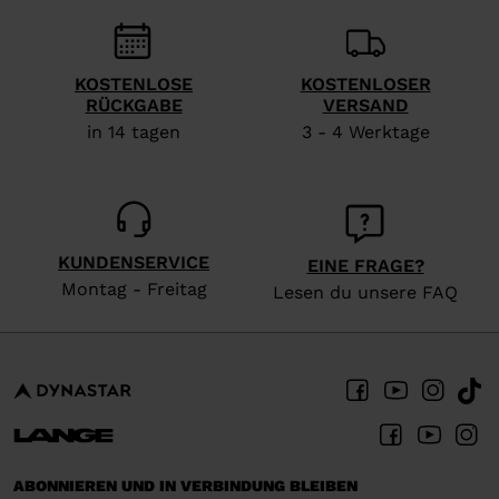
recommend
visiting
KOSTENLOSE
KOSTENLOSER
the
RÜCKGABE
VERSAND
website
in 14 tagen
3 - 4 Werktage
version
for
United
States
.
KUNDENSERVICE
EINE FRAGE?
Montag - Freitag
Lesen du unsere FAQ
ABONNIEREN UND IN VERBINDUNG BLEIBEN