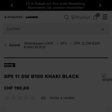
15 % Rabatt auf Ihre erste Bestellung:
Zurück
Weite
Abonnieren Sie unseren Newsletter!
0
☰
Skibindungen LOOK
SPX
SPX 11 GW B100
Zurück
KHAKI BLACK
SPX 11 GW B100 KHAKI BLACK
Um ein Produkt zur Wunschliste hinzuzufügen, wählen Sie bitte eine
CHF 190,00
Größe aus
(0)
Write a review
No
rating
value
Same