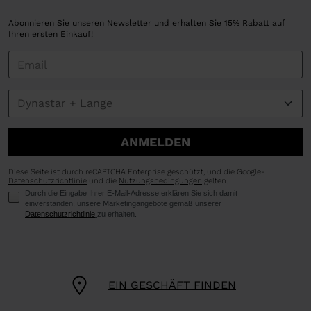
Abonnieren Sie unseren Newsletter und erhalten Sie 15% Rabatt auf
Ihren ersten Einkauf!
ANMELDEN
Diese Seite ist durch reCAPTCHA Enterprise geschützt, und die Google-
Datenschutzrichtlinie
und die
Nutzungsbedingungen
gelten.
Durch die Eingabe Ihrer E-Mail-Adresse erklären Sie sich damit
einverstanden, unsere Marketingangebote gemäß unserer
Datenschutzrichtlinie
zu erhalten.
EIN GESCHÄFT FINDEN