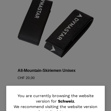
All-Mountain-Skiriemen Unisex
CHF 20,00
You
You are currently browsing the website
version for
Schweiz
.
are
We recommend visiting the website version