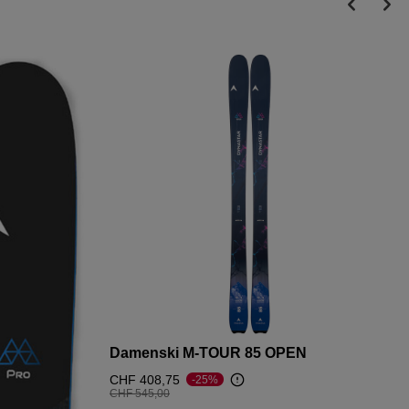
Damenski M-TOUR 85 OPEN
CHF 408,75
-25%
Preis reduziert von
auf
CHF 545,00