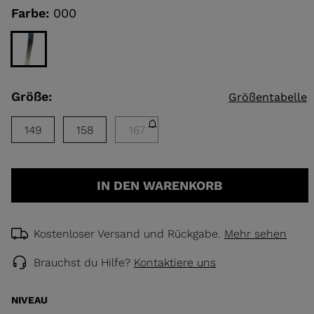
rating
Farbe:
000
value.
Read
ELLE
a
Review.
Same
TOURING
page
link.
DECKEN
Größe:
Größentabelle
NCEPT
149
158
167
IN DEN WARENKORB
Kostenloser Versand und Rückgabe.
Mehr sehen
Brauchst du Hilfe?
Kontaktiere uns
NIVEAU