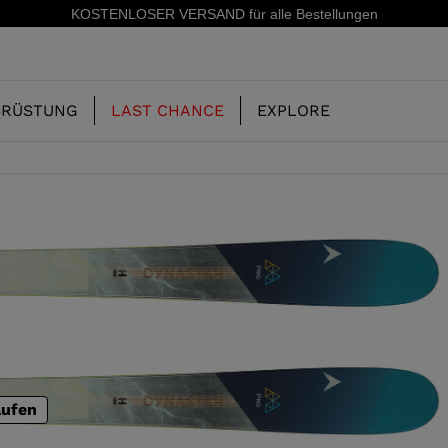
5 % Rabatt auf Ihre erste Bestellung: Abonnieren Sie unseren Newslette
SRÜSTUNG
LAST CHANCE
EXPLORE
UNSERE
KINDER
KINDER
GESCHICHTE
ERIDE
SKISCHUHE-FREERIDE
SKIS-ALL MOUNTAIN
CONCEPT
 MOUNTAIN UND
SKISCHUHE-RACING
RACING
RS
SHADOW
aufen
ING
LX