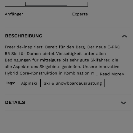
Anfänger
Experte
BESCHREIBUNG
Freeride-inspiriert. Bereit für den Berg. Der neue E-PRO
85 Ski für Damen bietet Vielseitigkeit unter allen
Bedingungen für mittelgute bis sehr gute Skifahrer, die
alle Aspekte des Skigebiets genießen. Unsere innovative
Hybrid Core-Konstruktion in Kombination mit Rocket
Read More
...
Frame Ti Inserts sorgt für zusätzliche Stabilität, die sich
Alpinski
Ski & Snowboardausrüstung
Tags:
in einem geschmeidigen Ride zeigt, inklusive
zuverlässigem Kantengriff, unabhängig von der
Schneeoberfläche. Erkunde die Weite oder genieße
DETAILS
Hartschnee-Präzision und rocke gleichzeitig auf
präparierten Pisten ab.