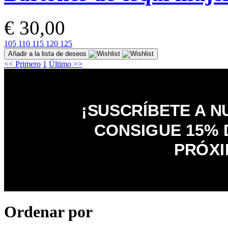
€ 30,00
105
110
115
120
125
Añadir a la lista de deseos
<< Primero
1
Último >>
¡SUSCRÍBETE A 
CONSIGUE 15% 
PRÓXI
Ordenar por