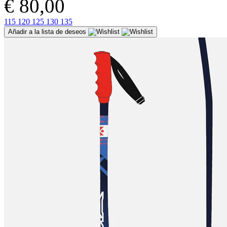
€ 80,00
115
120
125
130
135
Añadir a la lista de deseos